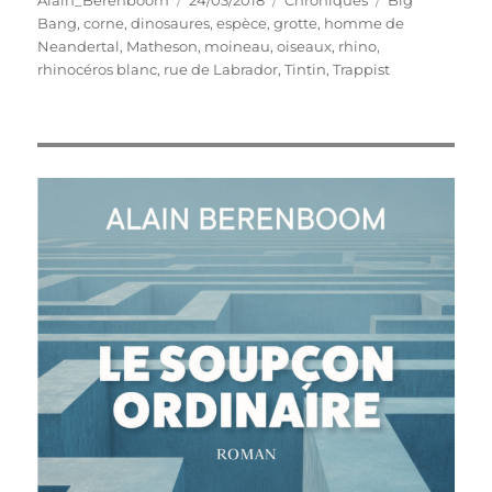
Alain_Berenboom
24/03/2018
Chroniques
Big
le
Bang
,
corne
,
dinosaures
,
espèce
,
grotte
,
homme de
Neandertal
,
Matheson
,
moineau
,
oiseaux
,
rhino
,
rhinocéros blanc
,
rue de Labrador
,
Tintin
,
Trappist