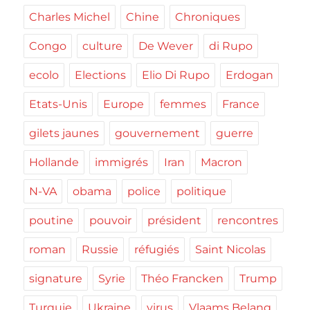
Charles Michel
Chine
Chroniques
Congo
culture
De Wever
di Rupo
ecolo
Elections
Elio Di Rupo
Erdogan
Etats-Unis
Europe
femmes
France
gilets jaunes
gouvernement
guerre
Hollande
immigrés
Iran
Macron
N-VA
obama
police
politique
poutine
pouvoir
président
rencontres
roman
Russie
réfugiés
Saint Nicolas
signature
Syrie
Théo Francken
Trump
Turquie
Ukraine
virus
Vlaams Belang