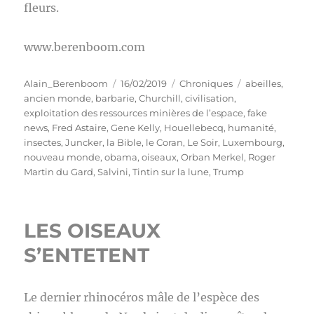
fleurs.
www.berenboom.com
Auteur
Publié
Catégories
Étiquettes
Alain_Berenboom
16/02/2019
Chroniques
abeilles
,
le
ancien monde
,
barbarie
,
Churchill
,
civilisation
,
exploitation des ressources minières de l’espace
,
fake
news
,
Fred Astaire
,
Gene Kelly
,
Houellebecq
,
humanité
,
insectes
,
Juncker
,
la Bible
,
le Coran
,
Le Soir
,
Luxembourg
,
nouveau monde
,
obama
,
oiseaux
,
Orban Merkel
,
Roger
Martin du Gard
,
Salvini
,
Tintin sur la lune
,
Trump
LES OISEAUX
S’ENTETENT
Le dernier rhinocéros mâle de l’espèce des