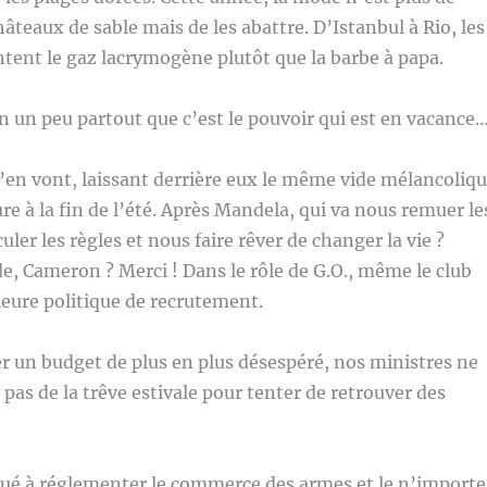
âteaux de sable mais de les abattre. D’Istanbul à Rio, les
tent le gaz lacrymogène plutôt que la barbe à papa.
n un peu partout que c’est le pouvoir qui est en vacance
s’en vont, laissant derrière eux le même vide mélancoliq
re à la fin de l’été. Après Mandela, qui va nous remuer le
ler les règles et nous faire rêver de changer la vie ?
e, Cameron ? Merci ! Dans le rôle de G.O., même le club
eure politique de recrutement.
er un budget de plus en plus désespéré, nos ministres ne
 pas de la trêve estivale pour tenter de retrouver des
oué à réglementer le commerce des armes et le n’importe