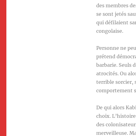
des membres des 
se sont jetés sa
qui défilaient sa
congolaise.
Personne ne peut
prétend démocra
barbarie. Seuls 
atrocités. Ou alo
terrible sorcier
comportement su
De qui alors Kabi
choix. L’histoire
des colonisateur
merveilleuse. Ma