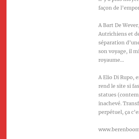
façon de l’empor
A Bart De Wever,
Autrichiens et d
séparation d’une
son voyage, il m
royaume…
A Elio Di Rupo, e
rend le site si 
statues (contemp
inachevé. Transf
perpétuel, ça c’
www.berenboo