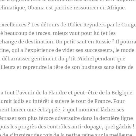
climatique, Obama est parti se ressourcer en Afrique.
xcellences ? Les détours de Didier Reynders par le Cong
sé beaucoup de traces, mieux vaut pour lui (et les
 change de destination. Un petit saut en Russie ? Il pourr
ne, qui a l’expérience de vider ses successeurs, le mode
e débarrasser gentiment du p’tit Michel pendant que
illeurs et reprendre la tête de son business sans faire de
 a tout l’avenir de la Flandre et peut-être de la Belgique
aurait jadis eu intérêt à suivre le tour de France. Pour
nt lancer une échappée, à quel moment lâcher ses
écraser son plus féroce adversaire dans la dernière ligne
puis les progrès des contrôles anti-dopage, quel gâchis ! 
de s’inspirer des rois de la petite reine sur la meilleure