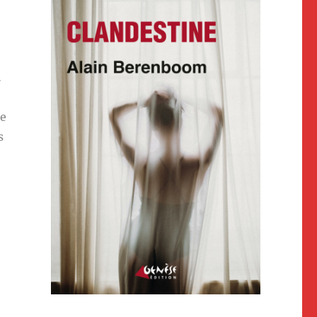
…
ue
s