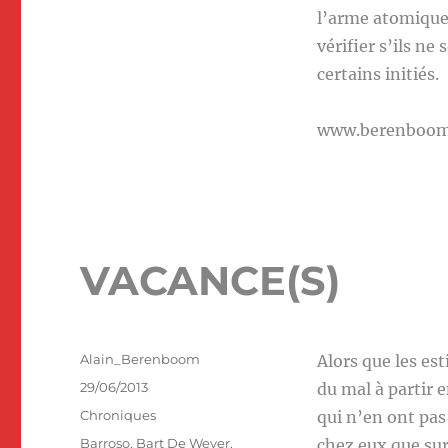
l’arme atomique
vérifier s’ils n
certains initiés.
www.berenboo
VACANCE(S)
Auteur
Alain_Berenboom
Alors que les es
Publié
29/06/2013
du mal à partir 
le
Catégories
Chroniques
qui n’en ont pas 
Étiquettes
Barroso
,
Bart De Wever
,
chez eux que sur