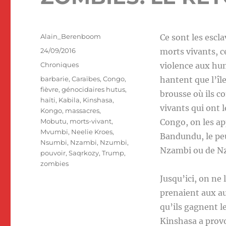
Auteur
Alain_Berenboom
Ce sont les escla
Publié
24/09/2016
morts vivants, c
le
Catégories
Chroniques
violence aux hum
Étiquettes
barbarie
,
Caraïbes
,
Congo
,
hantent que l’île
fièvre
,
génocidaires hutus
,
brousse où ils co
haïti
,
Kabila
,
Kinshasa
,
vivants qui ont 
Kongo
,
massacres
,
Mobutu
,
morts-vivant
,
Congo, on les ap
Mvumbi
,
Neelie Kroes
,
Bandundu, le pe
Nsumbi
,
Nzambi
,
Nzumbi
,
Nzambi ou de N
pouvoir
,
Saqrkozy
,
Trump
,
zombies
Jusqu’ici, on ne 
prenaient aux au
qu’ils gagnent le
Kinshasa a prov