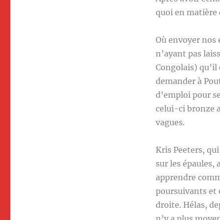
quoi en matière 
Où envoyer nos e
n’ayant pas lais
Congolais) qu’il
demander à Pouti
d’emploi pour s
celui-ci bronze a
vagues.
Kris Peeters, qui
sur les épaules, 
apprendre comme
poursuivants et 
droite. Hélas, de
n’y a plus moyen 