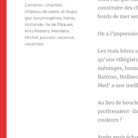
Cameron
,
chantier
,
construire des ch
château de sable
,
di Rupo
,
bords de mer sen
gaz lacrymogènes
,
héros
,
Hollande
,
île de Pâques
,
Kriis Peeters
,
Mandela
,
On a l’impressio
Michel
,
pouvoir
,
vacance
,
vacances
Les vrais héros 
qu’une villégiatu
méninges, bouscu
Barroso, Holland
Med’ a une meill
Au lieu de boucl
profiteraient-ils
couleurs ?
Après avoir éch