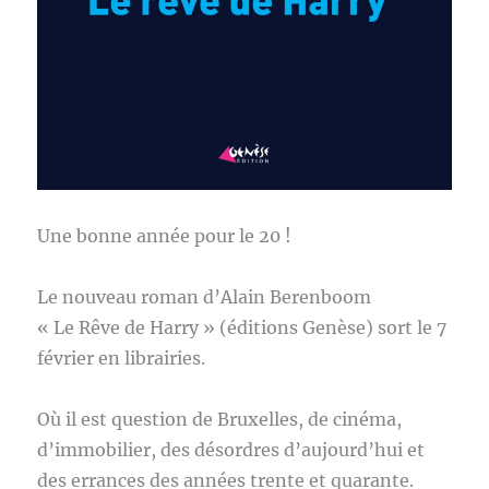
Une bonne année pour le 20 !
Le nouveau roman d’Alain Berenboom
« Le Rêve de Harry » (éditions Genèse) sort le 7
février en librairies.
Où il est question de Bruxelles, de cinéma,
d’immobilier, des désordres d’aujourd’hui et
des errances des années trente et quarante.