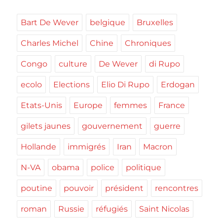
Bart De Wever
belgique
Bruxelles
Charles Michel
Chine
Chroniques
Congo
culture
De Wever
di Rupo
ecolo
Elections
Elio Di Rupo
Erdogan
Etats-Unis
Europe
femmes
France
gilets jaunes
gouvernement
guerre
Hollande
immigrés
Iran
Macron
N-VA
obama
police
politique
poutine
pouvoir
président
rencontres
roman
Russie
réfugiés
Saint Nicolas