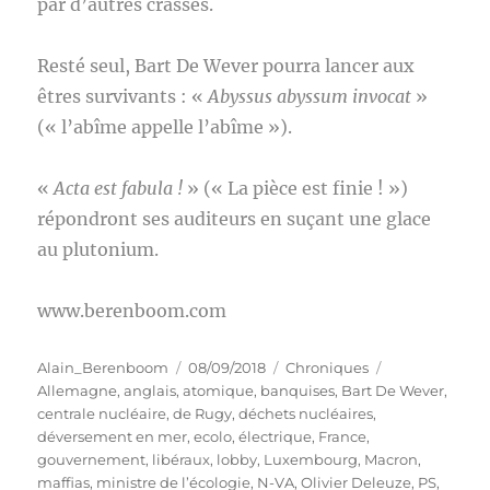
par d’autres crasses.
Resté seul, Bart De Wever pourra lancer aux
êtres survivants : «
Abyssus abyssum invocat
»
(« l’abîme appelle l’abîme »).
«
Acta est fabula !
» (« La pièce est finie ! »)
répondront ses auditeurs en suçant une glace
au plutonium.
www.berenboom.com
Auteur
Publié
Catégories
Étiquettes
Alain_Berenboom
08/09/2018
Chroniques
le
Allemagne
,
anglais
,
atomique
,
banquises
,
Bart De Wever
,
centrale nucléaire
,
de Rugy
,
déchets nucléaires
,
déversement en mer
,
ecolo
,
électrique
,
France
,
gouvernement
,
libéraux
,
lobby
,
Luxembourg
,
Macron
,
maffias
,
ministre de l’écologie
,
N-VA
,
Olivier Deleuze
,
PS
,