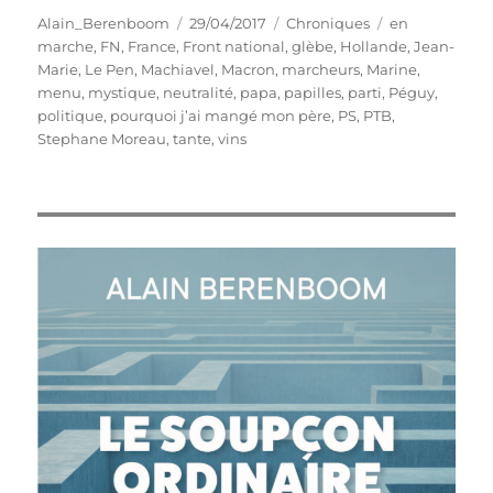
Auteur
Publié
Catégories
Étiquettes
Alain_Berenboom
29/04/2017
Chroniques
en
le
marche
,
FN
,
France
,
Front national
,
glèbe
,
Hollande
,
Jean-
Marie
,
Le Pen
,
Machiavel
,
Macron
,
marcheurs
,
Marine
,
menu
,
mystique
,
neutralité
,
papa
,
papilles
,
parti
,
Péguy
,
politique
,
pourquoi j’ai mangé mon père
,
PS
,
PTB
,
Stephane Moreau
,
tante
,
vins