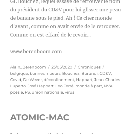
GL Bouchez, lequel essaye de retrouver le nom
du président du CD&V pour lui glisser une peau
de banane sous le pied. Ah ! Ce cher monde
d’avant, comme on avait envie de le retrouver.
Comme on est effaré de le revoir…
www.berenboom.com
Auteur
Publié
Catégories
Étiquettes
Alain_Berenboom
23/05/2020
Chroniques
le
belgique
,
bonnes moeurs
,
Bouchez
,
Burundi
,
CD&V
,
Covid
,
De Wever
,
déconfinement
,
Happart
,
Jean-Charles
Luperto
,
José Happart
,
Leo Ferré
,
monde à part
,
NVA
,
poésie
,
PS
,
union nationale
,
virus
ATOMIC-MAC