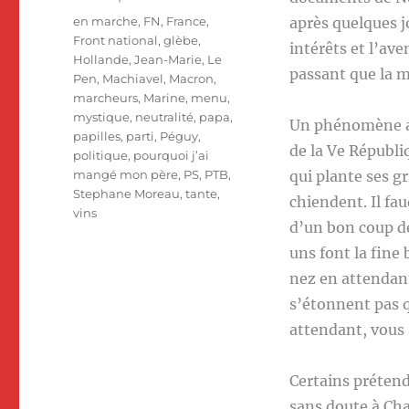
Étiquettes
en marche
,
FN
,
France
,
après quelques jo
Front national
,
glèbe
,
intérêts et l’av
Hollande
,
Jean-Marie
,
Le
passant que la m
Pen
,
Machiavel
,
Macron
,
marcheurs
,
Marine
,
menu
,
mystique
,
neutralité
,
papa
,
Un phénomène auq
papilles
,
parti
,
Péguy
,
de la Ve Républiq
politique
,
pourquoi j’ai
mangé mon père
,
PS
,
PTB
,
qui plante ses g
Stephane Moreau
,
tante
,
chiendent. Il fau
vins
d’un bon coup de 
uns font la fine
nez en attendant
s’étonnent pas q
attendant, vous 
Certains prétend
sans doute à Cha