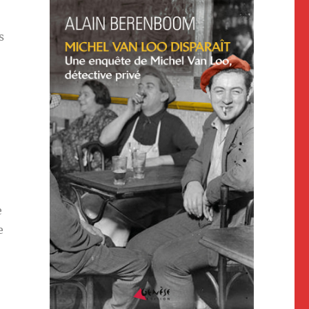
s
e
e