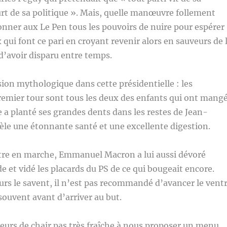
t de sa politique ». Mais, quelle manœuvre follement
nner aux Le Pen tous les pouvoirs de nuire pour espérer
 qui font ce pari en croyant revenir alors en sauveurs de 
d’avoir disparu entre temps.
sion mythologique dans cette présidentielle : les
emier tour sont tous les deux des enfants qui ont mang
e a planté ses grandes dents dans les restes de Jean-
vèle une étonnante santé et une excellente digestion.
tre en marche, Emmanuel Macron a lui aussi dévoré
e et vidé les placards du PS de ce qui bougeait encore.
rs le savent, il n’est pas recommandé d’avancer le vent
 souvent avant d’arriver au but.
eurs de chair pas très fraîche à nous proposer un menu