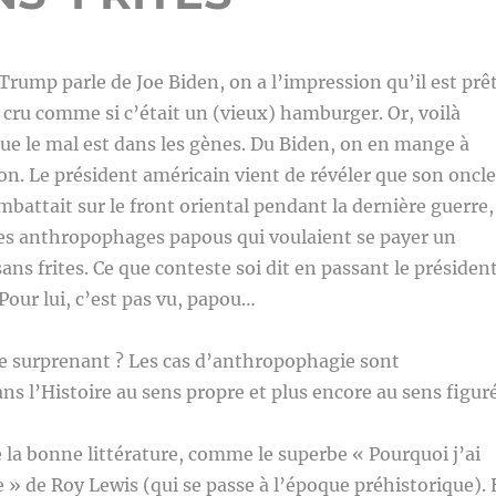
mp parle de Joe Biden, on a l’impression qu’il est prê
t cru comme si c’était un (vieux) hamburger. Or, voilà
e le mal est dans les gènes. Du Biden, on en mange à
n. Le président américain vient de révéler que son oncle
battait sur le front oriental pendant la dernière guerre,
des anthropophages papous qui voulaient se payer un
ans frites. Ce que conteste soi dit en passant le présiden
 Pour lui, c’est pas vu, papou…
de surprenant ? Les cas d’anthropophagie sont
s l’Histoire au sens propre et plus encore au sens figur
de la bonne littérature, comme le superbe « Pourquoi j’ai
 de Roy Lewis (qui se passe à l’époque préhistorique). 