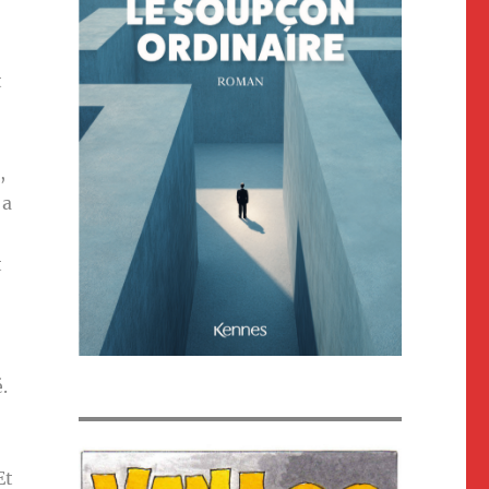
t
,
 a
t
é.
Et