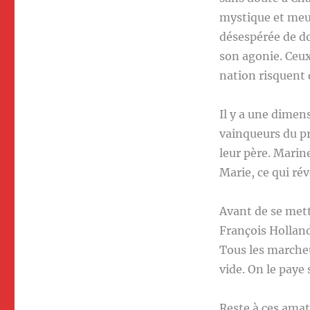
mystique et meur
désespérée de do
son agonie. Ceux
nation risquent 
Il y a une dimen
vainqueurs du pr
leur père. Marin
Marie, ce qui ré
Avant de se met
François Holland
Tous les marcheu
vide. On le paye
Reste à ces amat