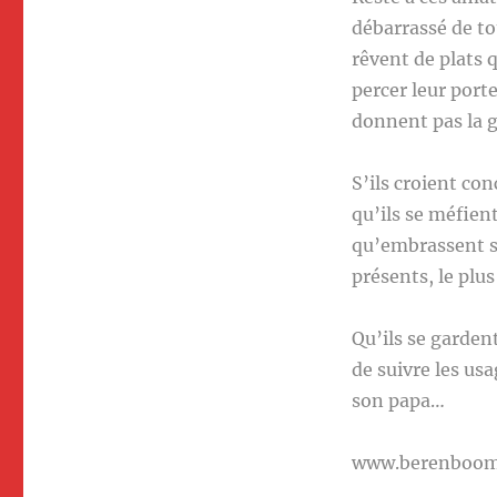
débarrassé de tou
rêvent de plats 
percer leur por
donnent pas la g
S’ils croient co
qu’ils se méfient
qu’embrassent so
présents, le plus
Qu’ils se garden
de suivre les usa
son papa…
www.berenboo