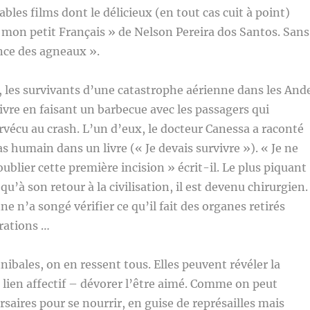
bles films dont le délicieux (en tout cas cuit à point)
n mon petit Français » de Nelson Pereira dos Santos. Sans
ence des agneaux ».
 les survivants d’une catastrophe aérienne dans les And
vivre en faisant un barbecue avec les passagers qui
rvécu au crash. L’un d’eux, le docteur Canessa a raconté
s humain dans un livre (« Je devais survivre »). « Je ne
ublier cette première incision » écrit-il. Le plus piquant
t qu’à son retour à la civilisation, il est devenu chirurgien.
ne n’a songé vérifier ce qu’il fait des organes retirés
érations …
nibales, on en ressent tous. Elles peuvent révéler la
lien affectif – dévorer l’être aimé. Comme on peut
rsaires pour se nourrir, en guise de représailles mais