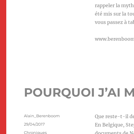
rappeler la myth
été mis sur la to
vous passez à ta
www.berenboo
POURQUOI J’AI 
Auteur
Alain_Berenboom
Que reste-t-il de
Publié
29/04/2017
En Belgique, Ste
le
Catégories
Chroniques
documents de Ne