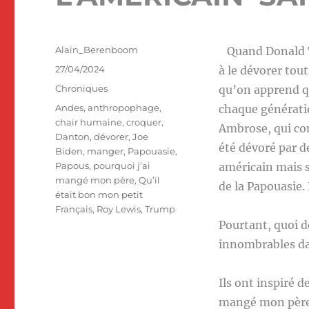
Auteur
Alain_Berenboom
Quand Donald Tru
Publié
27/04/2024
à le dévorer tou
le
Catégories
Chroniques
qu’on apprend qu
Étiquettes
Andes
,
anthropophage
,
chaque génératio
chair humaine
,
croquer
,
Ambrose, qui com
Danton
,
dévorer
,
Joe
été dévoré par 
Biden
,
manger
,
Papouasie
,
Papous
,
pourquoi j’ai
américain mais s
mangé mon père
,
Qu’il
de la Papouasie.
était bon mon petit
Français
,
Roy Lewis
,
Trump
Pourtant, quoi 
innombrables dan
Ils ont inspiré 
mangé mon père »