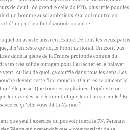
urs de deuil, de prendre celle du PTB, plus utile pour les
enir d’un homme aussi ambitieux ? Ce qui montre en
ort d’un parti en fait épanouir un autre.
uel on assiste aussi en France. De tous les vieux parti
ue, il n’en reste qu’un, le Front national. Un front bas,
riffes dans la glèbe de la France profonde comme du
dra un très solide ouragan pour l’arracher et le balayer
vent. Au lieu de quoi, ça souffle dans tous les sens. Les
 bouche devant cette fine mouche. D’autres se pincent le
 qu’elle passe. Que tous ces capitaines d’opérette ne
ue leurs voiles se déchirent et que leur bateau coule ! En
savez ce qu’elle vous dit la Marine ?
ent que seul l’exercice du pouvoir tuera le FN. Pensant
rles Péguy qui prétendait que « tout parti vit de sa