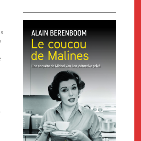
ts
e
e
n
n