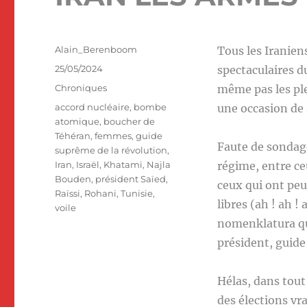
Auteur
Alain_Berenboom
Tous les Iraniens
Publié
25/05/2024
spectaculaires 
le
Catégories
Chroniques
même pas les ple
Étiquettes
accord nucléaire
,
bombe
une occasion de 
atomique
,
boucher de
Téhéran
,
femmes
,
guide
Faute de sondag
suprême de la révolution
,
Iran
,
Israël
,
Khatami
,
Najla
régime, entre ce
Bouden
,
président Saïed
,
ceux qui ont peur
Raïssi
,
Rohani
,
Tunisie
,
libres (ah ! ah !
voile
nomenklatura qui
président, guide
Hélas, dans tout 
des élections vra