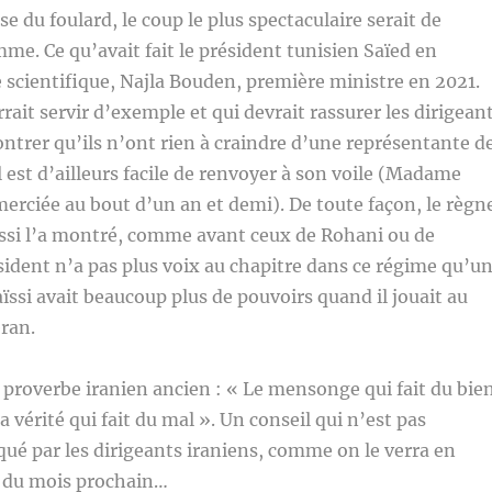
e du foulard, le coup le plus spectaculaire serait de
. Ce qu’avait fait le président tunisien Saïed en
scientifique, Najla Bouden, première ministre en 2021.
rait servir d’exemple et qui devrait rassurer les dirigean
ontrer qu’ils n’ont rien à craindre d’une représentante d
l est d’ailleurs facile de renvoyer à son voile (Madame
erciée au bout d’un an et demi). De toute façon, le règn
ïssi l’a montré, comme avant ceux de Rohani ou de
sident n’a pas plus voix au chapitre dans ce régime qu’u
aïssi avait beaucoup plus de pouvoirs quand il jouait au
éran.
proverbe iranien ancien : « Le mensonge qui fait du bie
 vérité qui fait du mal ». Un conseil qui n’est pas
ué par les dirigeants iraniens, comme on le verra en
 du mois prochain…