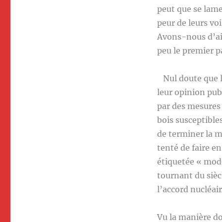
peut que se lamen
peur de leurs vo
Avons-nous d’ail
peu le premier p
Nul doute que le
leur opinion pub
par des mesures
bois susceptibl
de terminer la m
tenté de faire en
étiquetée « mo
tournant du siè
l’accord nucléai
Vu la manière don