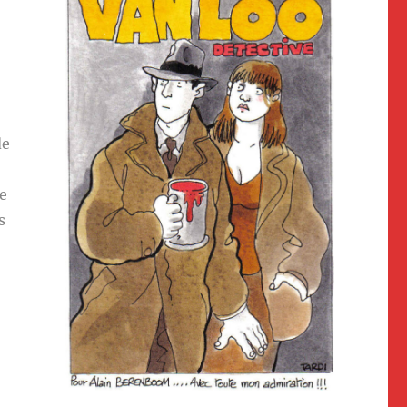
de
e
s