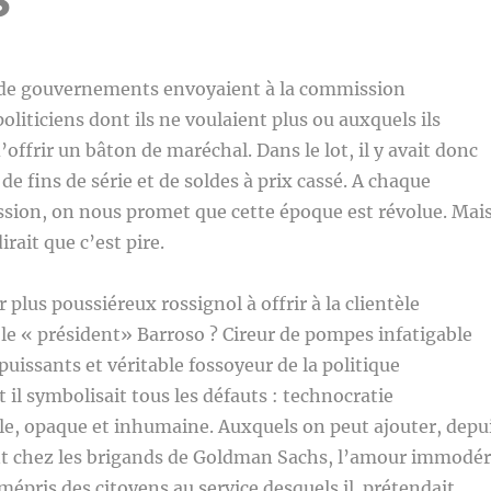
S
 de gouvernements envoyaient à la commission
oliticiens dont ils ne voulaient plus ou auxquels ils
’offrir un bâton de maréchal. Dans le lot, il y avait donc
e fins de série et de soldes à prix cassé. A chaque
sion, on nous promet que cette époque est révolue. Mai
irait que c’est pire.
r plus poussiéreux rossignol à offrir à la clientèle
e « président» Barroso ? Cireur de pompes infatigable
puissants et véritable fossoyeur de la politique
il symbolisait tous les défauts : technocratie
e, opaque et inhumaine. Auxquels on peut ajouter, depu
t chez les brigands de Goldman Sachs, l’amour immodé
mépris des citoyens au service desquels il prétendait