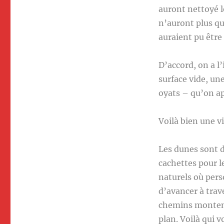
auront nettoyé l
n’auront plus qu
auraient pu être
D’accord, on a l
surface vide, un
oyats – qu’on ap
Voilà bien une v
Les dunes sont 
cachettes pour l
naturels où pers
d’avancer à trav
chemins montent,
plan. Voilà qui 