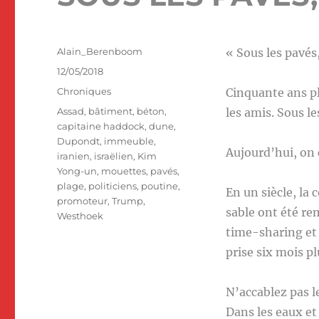
Auteur
Alain_Berenboom
« Sous les pavés,
Publié
12/05/2018
le
Catégories
Chroniques
Cinquante ans plu
Étiquettes
Assad
,
bâtiment
,
béton
,
les amis. Sous les
capitaine haddock
,
dune
,
Dupondt
,
immeuble
,
Aujourd’hui, on c
iranien
,
israëlien
,
Kim
Yong-un
,
mouettes
,
pavés
,
plage
,
politiciens
,
poutine
,
En un siècle, la 
promoteur
,
Trump
,
sable ont été re
Westhoek
time-sharing et 
prise six mois pl
N’accablez pas le
Dans les eaux et