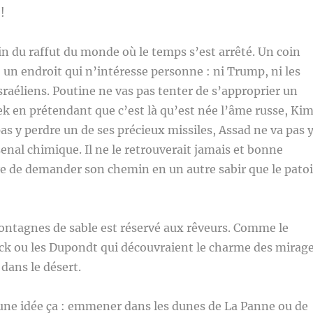
!
oin du raffut du monde où le temps s’est arrêté. Un coin
 un endroit qui n’intéresse personne : ni Trump, ni les
Israéliens. Poutine ne vas pas tenter de s’approprier un
 en prétendant que c’est là qu’est née l’âme russe, Ki
s y perdre un de ses précieux missiles, Assad ne va pas 
enal chimique. Il ne le retrouverait jamais et bonne
ye de demander son chemin en un autre sabir que le patoi
ontagnes de sable est réservé aux rêveurs. Comme le
ck ou les Dupondt qui découvraient le charme des mirag
dans le désert.
une idée ça : emmener dans les dunes de La Panne ou de