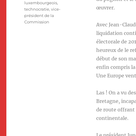
luxembourgeois
,
œuvrer.
technocratie
,
vice-
président de la
Commission
Avec Jean-Claude
liquidation cont
électorale de 2
heureux de le ref
début de son man
enfin compris la 
Une Europe vent 
Las ! On a vu de
Bretagne, incapa
de route offrant
continentale.
Le président Jun