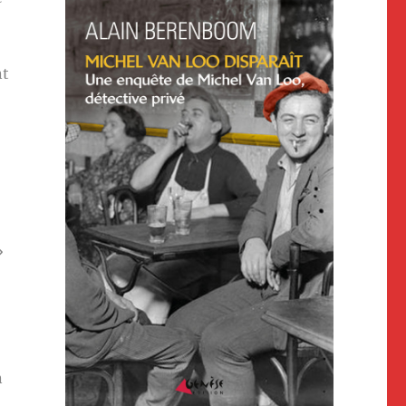
nt
»
n