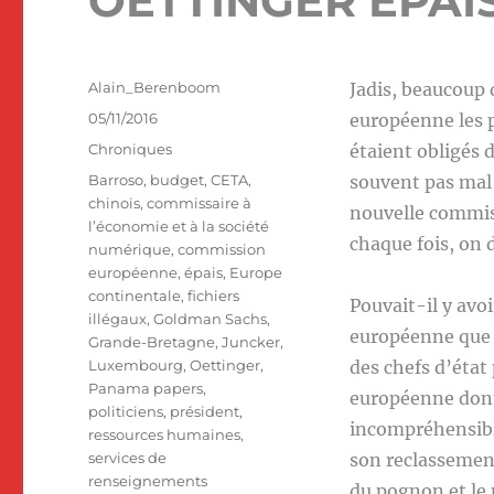
OETTINGER EPAI
Auteur
Alain_Berenboom
Jadis, beaucoup
Publié
05/11/2016
européenne les p
le
Catégories
Chroniques
étaient obligés d
Étiquettes
Barroso
,
budget
,
CETA
,
souvent pas mal d
chinois
,
commissaire à
nouvelle commis
l’économie et à la société
chaque fois, on d
numérique
,
commission
européenne
,
épais
,
Europe
continentale
,
fichiers
Pouvait-il y avoi
illégaux
,
Goldman Sachs
,
européenne que l
Grande-Bretagne
,
Juncker
,
Luxembourg
,
Oettinger
,
des chefs d’état 
Panama papers
,
européenne dont 
politiciens
,
président
,
incompréhensibl
ressources humaines
,
services de
son reclassemen
renseignements
du pognon et le 