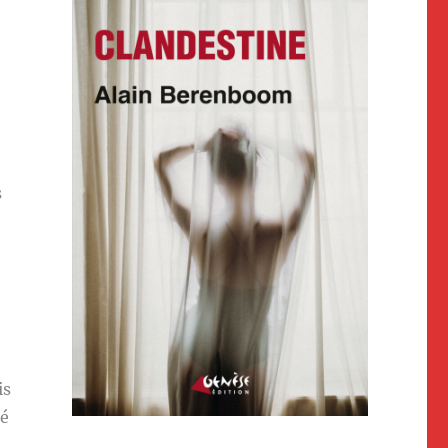
s
is
ré