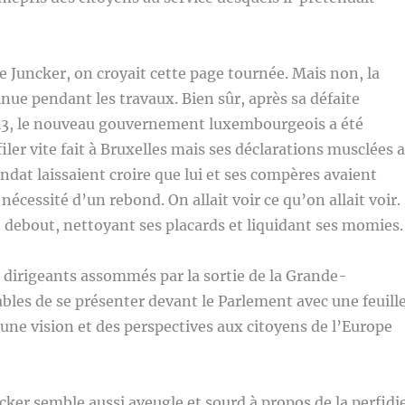
 Juncker, on croyait cette page tournée. Mais non, la
inue pendant les travaux. Bien sûr, après sa défaite
013, le nouveau gouvernement luxembourgeois a été
iler vite fait à Bruxelles mais ses déclarations musclées 
dat laissaient croire que lui et ses compères avaient
nécessité d’un rebond. On allait voir ce qu’on allait voir.
debout, nettoyant ses placards et liquidant ses momies.
s dirigeants assommés par la sortie de la Grande-
bles de se présenter devant le Parlement avec une feuill
 une vision et des perspectives aux citoyens de l’Europe
cker semble aussi aveugle et sourd à propos de la perfidi