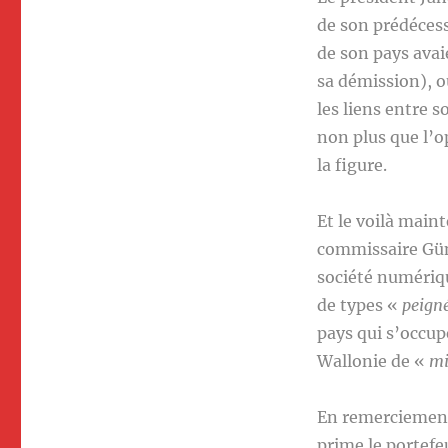
de son prédécess
de son pays avai
sa démission), o
les liens entre s
non plus que l’op
la figure.
Et le voilà main
commissaire Gün
société numériqu
de types «
peigné
pays qui s’occup
Wallonie de «
mi
En remerciement 
prime le portefe