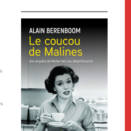
m
y
s
es