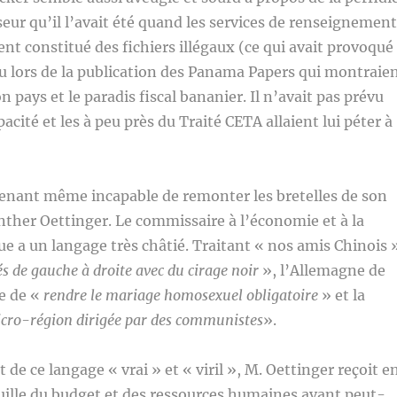
eur qu’il l’avait été quand les services de renseignement
ent constitué des fichiers illégaux (ce qui avait provoqué
u lors de la publication des Panama Papers qui montraie
on pays et le paradis fiscal bananier. Il n’avait pas prévu
acité et les à peu près du Traité CETA allaient lui péter à
tenant même incapable de remonter les bretelles de son
ther Oettinger. Le commissaire à l’économie et à la
e a un langage très châtié. Traitant « nos amis Chinois 
s de gauche à droite avec du cirage noir
», l’Allemagne de
e de «
rendre le mariage homosexuel obligatoire
» et la
cro-région dirigée par des communistes
».
de ce langage « vrai » et « viril », M. Oettinger reçoit e
uille du budget et des ressources humaines avant peut-