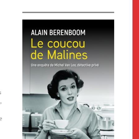
s
,
e