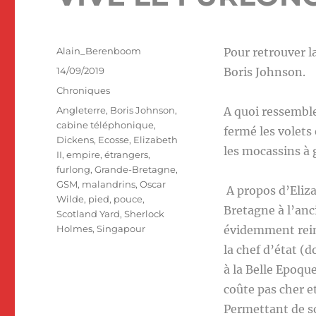
Auteur
Alain_Berenboom
Pour retrouver 
Publié
14/09/2019
Boris Johnson.
le
Catégories
Chroniques
Étiquettes
Angleterre
,
Boris Johnson
,
A quoi ressemble
cabine téléphonique
,
fermé les volets 
Dickens
,
Ecosse
,
Elizabeth
les mocassins à 
II
,
empire
,
étrangers
,
furlong
,
Grande-Bretagne
,
GSM
,
malandrins
,
Oscar
A propos d’Eliza
Wilde
,
pied
,
pouce
,
Bretagne à l’anc
Scotland Yard
,
Sherlock
Holmes
,
Singapour
évidemment rein
la chef d’état (d
à la Belle Epoque
coûte pas cher e
Permettant de so