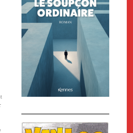
t
r
e