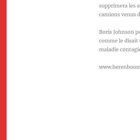
supprimera les a
camions venus d
Boris Johnson po
comme le disait 
maladie contagi
www.berenboo