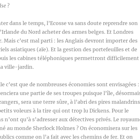
lse
?
er dans le temps, l’Ecosse va sans doute reprendre son
’Irlande du Nord acheter des armes belges. Et Londres
. Mais c’est mal parti : les Anglais devront importer des
ciels asiatiques (aïe). Et la gestion des portefeuilles et de
puis les cabines téléphoniques permettront difficilement
la ville-jardin.
le c’est que de nombreuses économies sont envisagées :
cenciera une partie de ses troupes puisque l’île, désormai
angers, sera une terre sûre, à l’abri des pires malandrins
tits voleurs à la tire qui ont trop lu Dickens. Pour le
ens n’ont qu’à s’adresser aux détectives privés. Le royaum
nné au monde Sherlock Holmes ? On économisera sur les
publics comme on l’a fait avec les chemins de fer. Et on