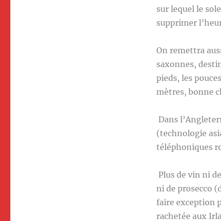
sur lequel le so
supprimer l’heur
On remettra auss
saxonnes, destin
pieds, les pouces
mètres, bonne 
Dans l’Angleterr
(technologie asi
téléphoniques r
Plus de vin ni d
ni de prosecco (
faire exception 
rachetée aux Ir