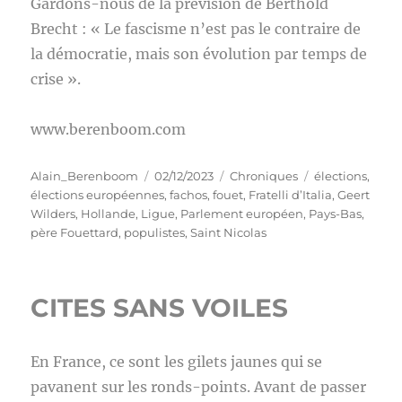
Gardons-nous de la prévision de Berthold
Brecht : « Le fascisme n’est pas le contraire de
la démocratie, mais son évolution par temps de
crise ».
www.berenboom.com
Auteur
Publié
Catégories
Étiquettes
Alain_Berenboom
02/12/2023
Chroniques
élections
,
le
élections européennes
,
fachos
,
fouet
,
Fratelli d’Italia
,
Geert
Wilders
,
Hollande
,
Ligue
,
Parlement européen
,
Pays-Bas
,
père Fouettard
,
populistes
,
Saint Nicolas
CITES SANS VOILES
En France, ce sont les gilets jaunes qui se
pavanent sur les ronds-points. Avant de passer