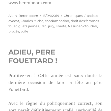
www.berenboom.com
Auteur
Publié
Catégories
Étiquettes
Alain_Berenboom
13/04/2019
Chroniques
assises
,
le
avocat
,
Charles Miche
,
condamnation
,
droit des femmes
,
fouet
,
gilets jaunes
,
Iran
,
jury
,
liberté
,
Nasrine Sotoudeh
,
procès
,
voile
ADIEU, PERE
FOUETTARD !
Profitez-en ! Cette année est sans doute la
dernière occasion de faire la fête au père
Fouettard.
Avec le règne du politiquement correct, son
sort paraît définitivement scellé. Barbouillé de