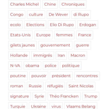
Charles Michel
Chine
Chroniques
Congo
culture
De Wever
di Rupo
ecolo
Elections
Elio Di Rupo
Erdogan
Etats-Unis
Europe
femmes
France
gilets jaunes
gouvernement
guerre
Hollande
immigrés
Iran
Macron
N-VA
obama
police
politique
poutine
pouvoir
président
rencontres
roman
Russie
réfugiés
Saint Nicolas
signature
Syrie
Théo Francken
Trump
Turquie
Ukraine
virus
Vlaams Belang