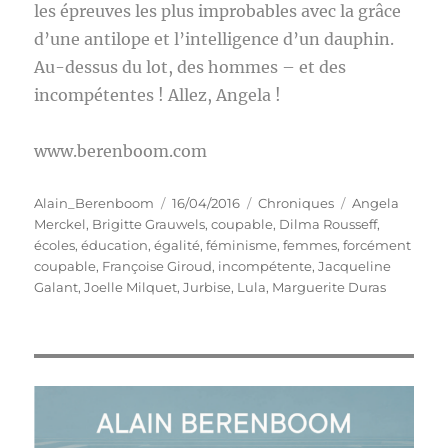
les épreuves les plus improbables avec la grâce
d’une antilope et l’intelligence d’un dauphin.
Au-dessus du lot, des hommes – et des
incompétentes ! Allez, Angela !
www.berenboom.com
Auteur
Publié
Catégories
Étiquettes
Alain_Berenboom
16/04/2016
Chroniques
Angela
le
Merckel
,
Brigitte Grauwels
,
coupable
,
Dilma Rousseff
,
écoles
,
éducation
,
égalité
,
féminisme
,
femmes
,
forcément
coupable
,
Françoise Giroud
,
incompétente
,
Jacqueline
Galant
,
Joelle Milquet
,
Jurbise
,
Lula
,
Marguerite Duras