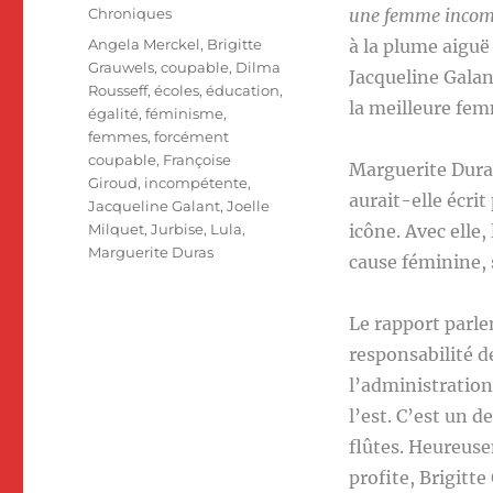
le
Catégories
Chroniques
une femme incom
Étiquettes
Angela Merckel
,
Brigitte
à la plume aiguë 
Grauwels
,
coupable
,
Dilma
Jacqueline Galant
Rousseff
,
écoles
,
éducation
,
la meilleure fem
égalité
,
féminisme
,
femmes
,
forcément
coupable
,
Françoise
Marguerite Dura
Giroud
,
incompétente
,
aurait-elle écrit
Jacqueline Galant
,
Joelle
Milquet
,
Jurbise
,
Lula
,
icône. Avec elle,
Marguerite Duras
cause féminine, s
Le rapport parle
responsabilité d
l’administration
l’est. C’est un d
flûtes. Heureuse
profite, Brigitt