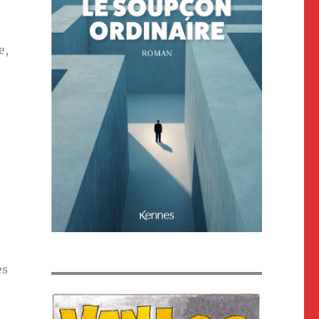
e,
es