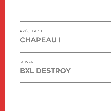
Navigation
PRÉCÉDENT
de
CHAPEAU !
Publication
précédente :
l’article
SUIVANT
BXL DESTROY
Publication
suivante :