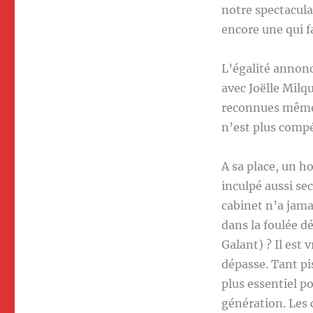
notre spectacula
encore une qui f
L’égalité annon
avec Joëlle Milq
reconnues même 
n’est plus compé
A sa place, un h
inculpé aussi s
cabinet n’a jama
dans la foulée 
Galant) ? Il est 
dépasse. Tant pis
plus essentiel p
génération. Les c