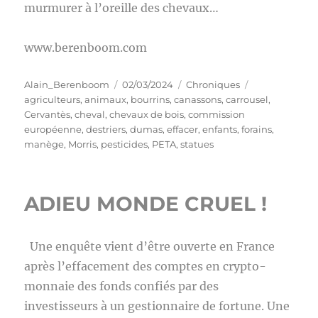
murmurer à l’oreille des chevaux…
www.berenboom.com
Auteur
Publié
Catégories
Étiquettes
Alain_Berenboom
02/03/2024
Chroniques
le
agriculteurs
,
animaux
,
bourrins
,
canassons
,
carrousel
,
Cervantès
,
cheval
,
chevaux de bois
,
commission
européenne
,
destriers
,
dumas
,
effacer
,
enfants
,
forains
,
manège
,
Morris
,
pesticides
,
PETA
,
statues
ADIEU MONDE CRUEL !
Une enquête vient d’être ouverte en France
après l’effacement des comptes en crypto-
monnaie des fonds confiés par des
investisseurs à un gestionnaire de fortune. Une