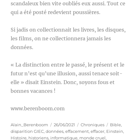
scandaleux bien vite oubliés eux aussi. Tout ce
qui a été posté redevient poussières.
Si jadis on collectionnait les livres, les disques,
les films, on ne collectionnera jamais les
données.
« La distinction entre le passé, le présent et le
futur n’est qu’une illusion, aussi tenace soit-
elle » disait Einstein. Donc, soyons fous et
bonnes vacances !
www.berenboom.com
Auteur
Publié
Catégories
Étiquettes
Alain_Berenboom
26/06/2021
Chroniques
Bible
,
le
disparition GIEC
,
données
,
effacement
,
effacer
,
Einstein
,
Histoire
,
historiens
,
informatique
,
monde cruel
,