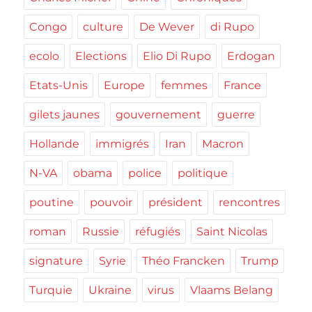
Congo
culture
De Wever
di Rupo
ecolo
Elections
Elio Di Rupo
Erdogan
Etats-Unis
Europe
femmes
France
gilets jaunes
gouvernement
guerre
Hollande
immigrés
Iran
Macron
N-VA
obama
police
politique
poutine
pouvoir
président
rencontres
roman
Russie
réfugiés
Saint Nicolas
signature
Syrie
Théo Francken
Trump
Turquie
Ukraine
virus
Vlaams Belang