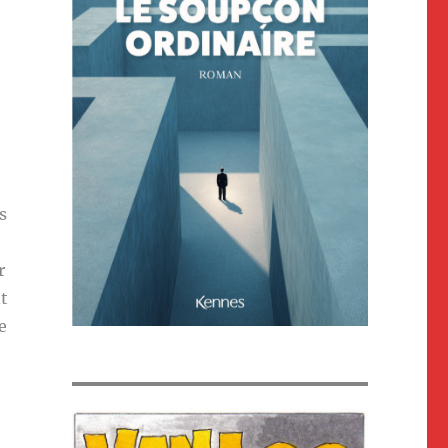
s
r
t
e