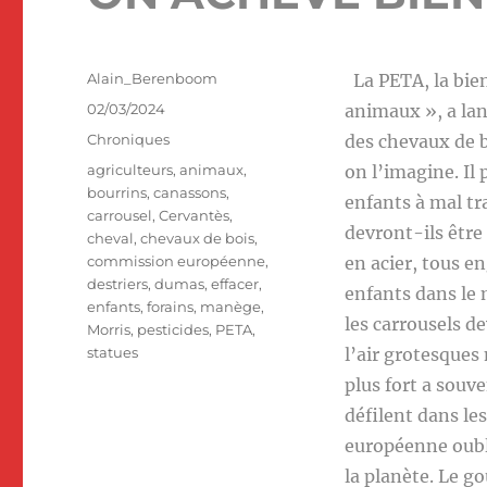
Auteur
Alain_Berenboom
La PETA, la bie
Publié
02/03/2024
animaux », a lan
le
Catégories
Chroniques
des chevaux de 
Étiquettes
agriculteurs
,
animaux
,
on l’imagine. Il
bourrins
,
canassons
,
enfants à mal tra
carrousel
,
Cervantès
,
devront-ils être
cheval
,
chevaux de bois
,
commission européenne
,
en acier, tous e
destriers
,
dumas
,
effacer
,
enfants dans le 
enfants
,
forains
,
manège
,
les carrousels d
Morris
,
pesticides
,
PETA
,
statues
l’air grotesques 
plus fort a souve
défilent dans le
européenne oubli
la planète. Le 