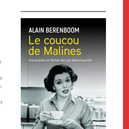
à
va
s,
st