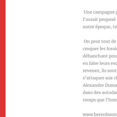
Une campagne pare
l’aurait proposé
notre époque, to
On peut tout de 
croquer les forai
déhanchant pour 
en faire leurs e
revenez, ils son
s’attaquer aux c
Alexandre Dumas,
dans des autodafé
temps que l’hom
www.berenboo