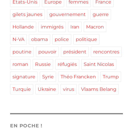
Etats-Unis
Europe
femmes
France
gilets jaunes
gouvernement
guerre
Hollande
immigrés
Iran
Macron
N-VA
obama
police
politique
poutine
pouvoir
président
rencontres
roman
Russie
réfugiés
Saint Nicolas
signature
Syrie
Théo Francken
Trump
Turquie
Ukraine
virus
Vlaams Belang
EN POCHE !