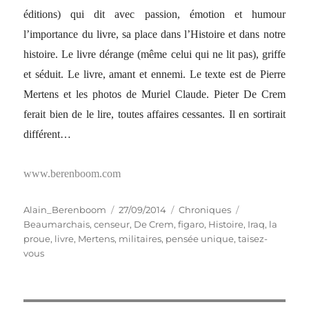
éditions) qui dit avec passion, émotion et humour
l’importance du livre, sa place dans l’Histoire et dans notre
histoire. Le livre dérange (même celui qui ne lit pas), griffe
et séduit. Le livre, amant et ennemi. Le texte est de Pierre
Mertens et les photos de Muriel Claude. Pieter De Crem
ferait bien de le lire, toutes affaires cessantes. Il en sortirait
différent…
www.berenboom.com
Auteur
Publié
Catégories
Étiquettes
Alain_Berenboom
27/09/2014
Chroniques
le
Beaumarchais
,
censeur
,
De Crem
,
figaro
,
Histoire
,
Iraq
,
la
proue
,
livre
,
Mertens
,
militaires
,
pensée unique
,
taisez-
vous