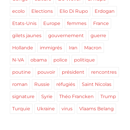
ecolo
Elections
Elio Di Rupo
Erdogan
Etats-Unis
Europe
femmes
France
gilets jaunes
gouvernement
guerre
Hollande
immigrés
Iran
Macron
N-VA
obama
police
politique
poutine
pouvoir
président
rencontres
roman
Russie
réfugiés
Saint Nicolas
signature
Syrie
Théo Francken
Trump
Turquie
Ukraine
virus
Vlaams Belang