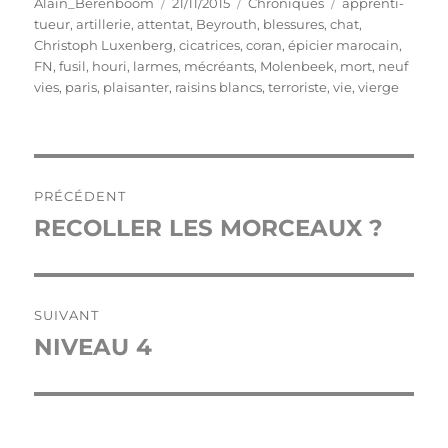
Auteur
Publié
Catégories
Étiquettes
Alain_Berenboom
21/11/2015
Chroniques
apprenti-
le
tueur
,
artillerie
,
attentat
,
Beyrouth
,
blessures
,
chat
,
Christoph Luxenberg
,
cicatrices
,
coran
,
épicier marocain
,
FN
,
fusil
,
houri
,
larmes
,
mécréants
,
Molenbeek
,
mort
,
neuf
vies
,
paris
,
plaisanter
,
raisins blancs
,
terroriste
,
vie
,
vierge
Navigation
PRÉCÉDENT
de
RECOLLER LES MORCEAUX ?
Publication
précédente :
l’article
SUIVANT
NIVEAU 4
Publication
suivante :