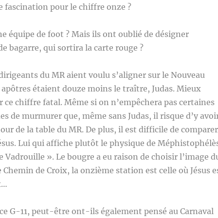
e fascination pour le chiffre onze ?
ne équipe de foot ? Mais ils ont oublié de désigner
 de bagarre, qui sortira la carte rouge ?
dirigeants du MR aient voulu s’aligner sur le Nouveau
apôtres étaient douze moins le traître, Judas. Mieux
er ce chiffre fatal. Même si on n’empêchera pas certaines
es de murmurer que, même sans Judas, il risque d’y avoi
our de la table du MR. De plus, il est difficile de comparer
ésus. Lui qui affiche plutôt le physique de Méphistophélè
 Vadrouille ». Le bougre a eu raison de choisir l’image d
le Chemin de Croix, la onzième station est celle où Jésus e
x…
ce G-11, peut-être ont-ils également pensé au Carnaval