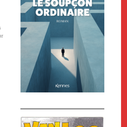
s
ur
e