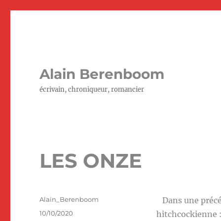
Alain Berenboom
écrivain, chroniqueur, romancier
LES ONZE
Auteur
Alain_Berenboom
Dans une précéde
Publié
10/10/2020
hitchcockienne : 