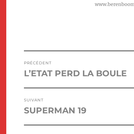
www.berenboo
Navigation
PRÉCÉDENT
de
L’ETAT PERD LA BOULE
Publication
précédente :
l’article
SUIVANT
SUPERMAN 19
Publication
suivante :