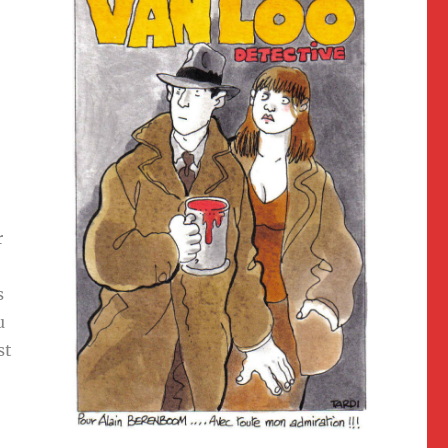
r
s
u
st