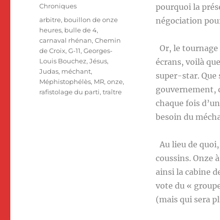
le
Catégories
Chroniques
pourquoi la prés
Étiquettes
arbitre
,
bouillon de onze
négociation pou
heures
,
bulle de 4
,
carnaval rhénan
,
Chemin
Or, le tournage
de Croix
,
G-11
,
Georges-
Louis Bouchez
,
Jésus
,
écrans, voilà que
Judas
,
méchant
,
super-star. Que s
Méphistophélès
,
MR
,
onze
,
gouvernement, c
rafistolage du parti
,
traître
chaque fois d’un
besoin du méchan
Au lieu de quoi,
coussins. Onze à
ainsi la cabine d
vote du « group
(mais qui sera pl