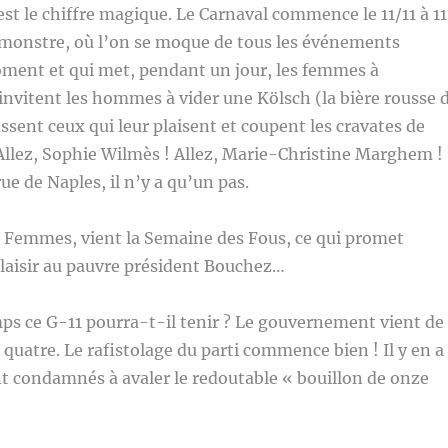
est le chiffre magique. Le Carnaval commence le 11/11 à 11
 monstre, où l’on se moque de tous les événements
oment et qui met, pendant un jour, les femmes à
 invitent les hommes à vider une Kölsch (la bière rousse 
sent ceux qui leur plaisent et coupent les cravates de
 Allez, Sophie Wilmès ! Allez, Marie-Christine Marghem !
ue de Naples, il n’y a qu’un pas.
s Femmes, vient la Semaine des Fous, ce qui promet
laisir au pauvre président Bouchez…
s ce G-11 pourra-t-il tenir ? Le gouvernement vient de
à quatre. Le rafistolage du parti commence bien ! Il y en a
nt condamnés à avaler le redoutable « bouillon de onze