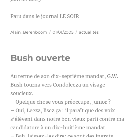
Paru dans le journal LE SOIR
Auteur
Publié
Catégories
Alain_Berenboom
01/01/2005
actualités
le
Bush ouverte
Au terme de son dix-septième mandat, G.W.
Bush tourna vers Condoleeza un visage
soucieux.
– Quelque chose vous préoccupe, Junior ?
– Oui, Leeza, lisez ça : il paraît que des voix
s’élèvent dans notre bon vieux parti contre ma
candidature à un dix-huitième mandat.
– Bah, laissez-les dire; ce sont des ingrats.