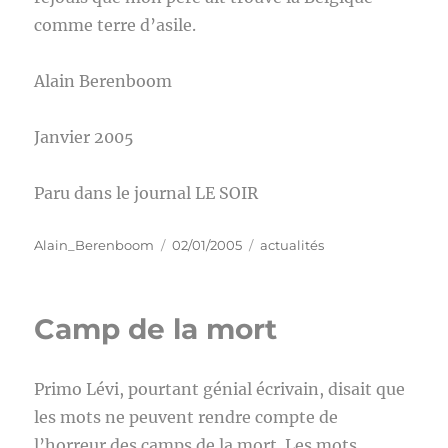
comme terre d’asile.
Alain Berenboom
Janvier 2005
Paru dans le journal LE SOIR
Auteur
Publié
Catégories
Alain_Berenboom
02/01/2005
actualités
le
Camp de la mort
Primo Lévi, pourtant génial écrivain, disait que
les mots ne peuvent rendre compte de
l’horreur des camps de la mort. Les mots