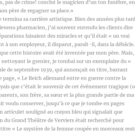
s, pas de crime! conclut le magicien d’un ton funèbre, en
mon père de regagner sa place.»
e termina sa carrière artistique. Bien des années plus tard
t devenu pharmacien, j’ai souvent entendu les clients dire
éparations faisaient des miracles et qu’il était « un vrai
 à son employeur, il disparut, paraît-il, dans la débâcle.
 que cette histoire avait été inventée par mon père. Mais,
 nettoyant le grenier, je tombai sur un exemplaire du «
sale de septembre 1939, qui annonçait en titre, barrant
e page, « Le Reich allemand entre en guerre contre la
oyais que c’était le souvenir de cet événement tragique (
parents, son frère, sa sœur et la plus grande partie de ma
vait voulu conserver, jusqu’à ce que je tombe en pages
n articulet souligné au crayon bleu qui signalait que
n du Grand Théâtre de Verviers était recherché pour
 titre « Le mystère de la femme coupée en morceaux rest