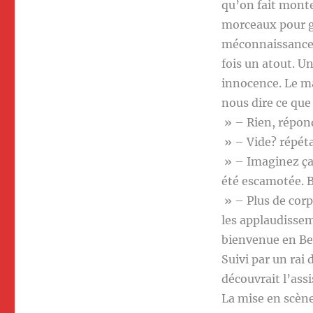
qu’on fait monte
morceaux pour gar
méconnaissance d
fois un atout. U
innocence. Le m
nous dire ce que 
» – Rien, répond
» – Vide? répéta
» – Imaginez ça
été escamotée. B
» – Plus de corp
les applaudissem
bienvenue en Bel
Suivi par un rai 
découvrait l’ass
La mise en scène 