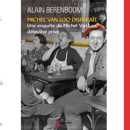
,
où
e