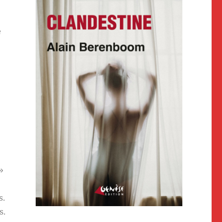
e
»
s.
s.