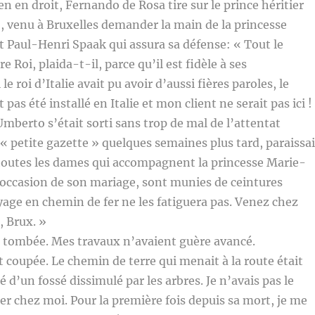
en en droit, Fernando de Rosa tire sur le prince héritier
, venu à Bruxelles demander la main de la princesse
t Paul-Henri Spaak qui assura sa défense: « Tout le
Roi, plaida-t-il, parce qu’il est fidèle à ses
e roi d’Italie avait pu avoir d’aussi fières paroles, le
 pas été installé en Italie et mon client ne serait pas ici !
erto s’était sorti sans trop de mal de l’attentat
 « petite gazette » quelques semaines plus tard, paraissai
i toutes les dames qui accompagnent la princesse Marie-
 l’occasion de son mariage, sont munies de ceintures
oyage en chemin de fer ne les fatiguera pas. Venez chez
, Brux. »
t tombée. Mes travaux n’avaient guère avancé.
it coupée. Le chemin de terre qui menait à la route était
 d’un fossé dissimulé par les arbres. Je n’avais pas le
er chez moi. Pour la première fois depuis sa mort, je me