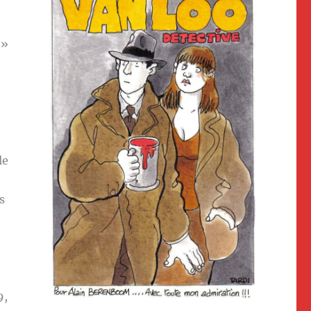
 »
le
s
9,