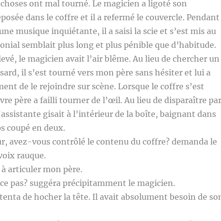
s choses ont mal tourné. Le magicien a ligoté son
éposée dans le coffre et il a refermé le couvercle. Pendant
une musique inquiétante, il a saisi la scie et s’est mis au
monial semblait plus long et plus pénible que d’habitude.
levé, le magicien avait l’air blême. Au lieu de chercher un
ard, il s’est tourné vers mon père sans hésiter et lui a
t de le rejoindre sur scène. Lorsque le coffre s’est
e père a failli tourner de l’œil. Au lieu de disparaître pa
’assistante gisait à l’intérieur de la boîte, baignant dans
ps coupé en deux.
r, avez-vous contrôlé le contenu du coffre? demanda le
voix rauque.
 à articuler mon père.
-ce pas? suggéra précipitamment le magicien.
enta de hocher la tête. Il avait absolument besoin de so