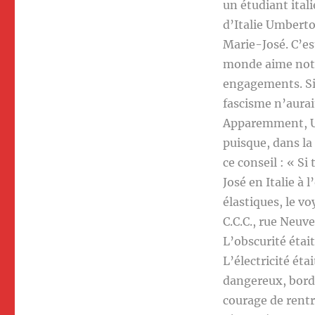
un étudiant itali
d’Italie Umberto
Marie-José. C’es
monde aime notre 
engagements. Si l
fascisme n’aurait
Apparemment, Umb
puisque, dans la
ce conseil : « S
José en Italie à
élastiques, le v
C.C.C., rue Neuve
L’obscurité étai
L’électricité éta
dangereux, bordé
courage de rentr