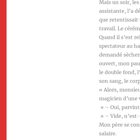
Mais un soir, le
assistante, l’a d
que retentissait 
travail. Le céré
Quand il s’est re
spectateur au has
demandé sèchemen
ouvert, mon pauvr
le double fond, l
son sang, le cor
« Alors, monsieu
magicien d’une 
» – Oui, parvint
» – Vide, n’est
Mon père se cont
salaire.