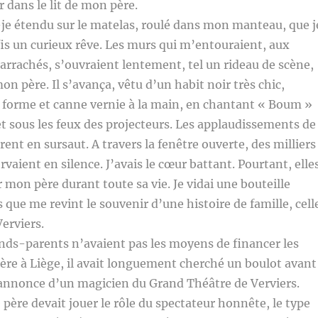
r dans le lit de mon père.
je étendu sur le matelas, roulé dans mon manteau, que j
is un curieux rêve. Les murs qui m’entouraient, aux
 arrachés, s’ouvraient lentement, tel un rideau de scène,
on père. Il s’avança, vêtu d’un habit noir très chic,
 forme et canne vernie à la main, en chantant « Boum »
t sous les feux des projecteurs. Les applaudissements de
èrent en sursaut. A travers la fenêtre ouverte, des milliers
vaient en silence. J’avais le cœur battant. Pourtant, elle
r mon père durant toute sa vie. Je vidai une bouteille
s que me revint le souvenir d’une histoire de famille, cell
erviers.
s-parents n’avaient pas les moyens de financer les
re à Liège, il avait longuement cherché un boulot avant
’annonce d’un magicien du Grand Théâtre de Verviers.
père devait jouer le rôle du spectateur honnête, le type