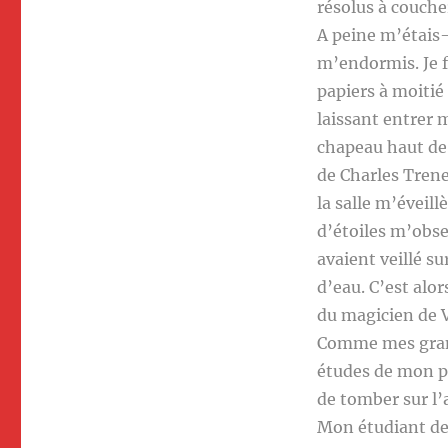
résolus à couche
A peine m’étais-
m’endormis. Je f
papiers à moitié
laissant entrer m
chapeau haut de
de Charles Trene
la salle m’éveill
d’étoiles m’obser
avaient veillé su
d’eau. C’est alor
du magicien de V
Comme mes grand
études de mon pè
de tomber sur l
Mon étudiant de 