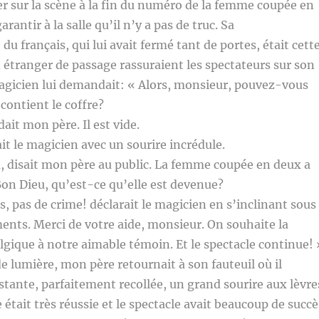
r sur la scène à la fin du numéro de la femme coupée en
antir à la salle qu’il n’y a pas de truc. Sa
u français, qui lui avait fermé tant de portes, était cett
n étranger de passage rassuraient les spectateurs sur son
agicien lui demandait: « Alors, monsieur, pouvez-vous
contient le coffre?
ait mon père. Il est vide.
it le magicien avec un sourire incrédule.
, disait mon père au public. La femme coupée en deux a
on Dieu, qu’est-ce qu’elle est devenue?
s, pas de crime! déclarait le magicien en s’inclinant sous
ents. Merci de votre aide, monsieur. On souhaite la
gique à notre aimable témoin. Et le spectacle continue! 
de lumière, mon père retournait à son fauteuil où il
istante, parfaitement recollée, un grand sourire aux lèvre
était très réussie et le spectacle avait beaucoup de succè