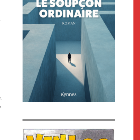
s
s
e