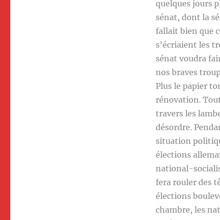
quelques jours pl
sénat, dont la sé
fallait bien que 
s’écriaient les 
sénat voudra fai
nos braves troupi
Plus le papier t
rénovation. Tout
travers les lamb
désordre. Pendant
situation politiq
élections allema
national-sociali
fera rouler des t
élections boulev
chambre, les nat