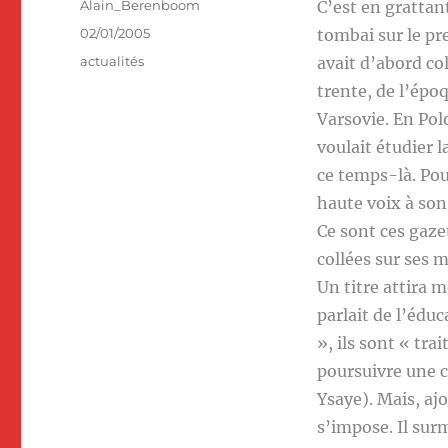
Auteur
Alain_Berenboom
C’est en grattan
Publié
02/01/2005
tombai sur le pr
le
Catégories
actualités
avait d’abord co
trente, de l’époq
Varsovie. En Polo
voulait étudier l
ce temps-là. Pour
haute voix à son
Ce sont ces gaze
collées sur ses m
Un titre attira 
parlait de l’édu
», ils sont « tra
poursuivre une ca
Ysaye). Mais, ajo
s’impose. Il sur