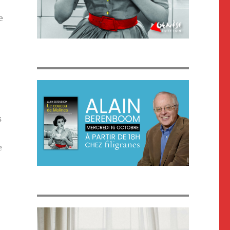
e
s
e