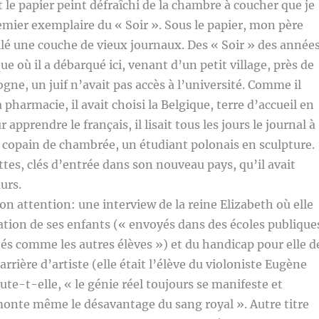
t le papier peint défraîchi de la chambre à coucher que je
emier exemplaire du « Soir ». Sous le papier, mon père
llé une couche de vieux journaux. Des « Soir » des année
ue où il a débarqué ici, venant d’un petit village, près de
gne, un juif n’avait pas accès à l’université. Comme il
a pharmacie, il avait choisi la Belgique, terre d’accueil en
 apprendre le français, il lisait tous les jours le journal à
 copain de chambrée, un étudiant polonais en sculpture.
ttes, clés d’entrée dans son nouveau pays, qu’il avait
urs.
mon attention: une interview de la reine Elizabeth où elle
cation de ses enfants (« envoyés dans des écoles publique
ités comme les autres élèves ») et du handicap pour elle d
rrière d’artiste (elle était l’élève du violoniste Eugène
ute-t-elle, « le génie réel toujours se manifeste et
monte même le désavantage du sang royal ». Autre titre