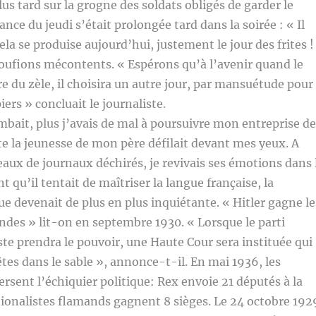
us tard sur la grogne des soldats obligés de garder le
ance du jeudi s’était prolongée tard dans la soirée : « Il
cela se produise aujourd’hui, justement le jour des frites !
troufions mécontents. « Espérons qu’à l’avenir quand le
re du zèle, il choisira un autre jour, par mansuétude pour
ers » concluait le journaliste.
ombait, plus j’avais de mal à poursuivre mon entreprise de
e la jeunesse de mon père défilait devant mes yeux. A
eaux de journaux déchirés, je revivais ses émotions dans 
 qu’il tentait de maîtriser la langue française, la
ue devenait de plus en plus inquiétante. « Hitler gagne le
ndes » lit-on en septembre 1930. « Lorsque le parti
ste prendra le pouvoir, une Haute Cour sera instituée qui
êtes dans le sable », annonce-t-il. En mai 1936, les
ersent l’échiquier politique: Rex envoie 21 députés à la
ionalistes flamands gagnent 8 sièges. Le 24 octobre 192