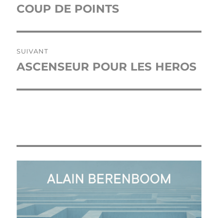
de
COUP DE POINTS
Publication
précédente :
l’article
SUIVANT
ASCENSEUR POUR LES HEROS
Publication
suivante :