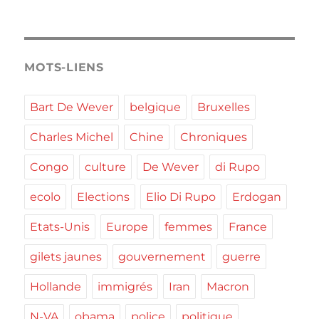
MOTS-LIENS
Bart De Wever
belgique
Bruxelles
Charles Michel
Chine
Chroniques
Congo
culture
De Wever
di Rupo
ecolo
Elections
Elio Di Rupo
Erdogan
Etats-Unis
Europe
femmes
France
gilets jaunes
gouvernement
guerre
Hollande
immigrés
Iran
Macron
N-VA
obama
police
politique