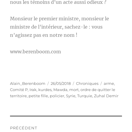
nous les témoins d’un acte aussi odieux ?
Monsieur le premier ministre, monsieur le
ministre de l’intérieur, sachez-le : vous
n’agissez pas en notre nom !
www.berenboom.com
Auteur
Publié
Catégories
Étiquettes
Alain_Berenboom
26/05/2018
Chroniques
arme
,
le
Comité P
,
Irak
,
kurdes
,
Mawda
,
mort
,
ordre de quitter le
territoire
,
petite fille
,
policier
,
Syrie
,
Turquie
,
Zuhal Demir
Navigation
PRÉCÉDENT