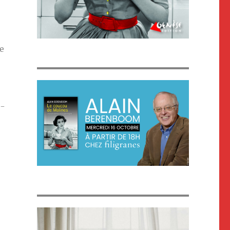
Ce
z-