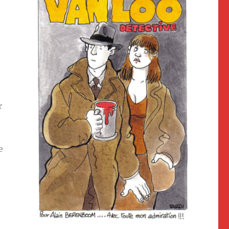
r
é
e