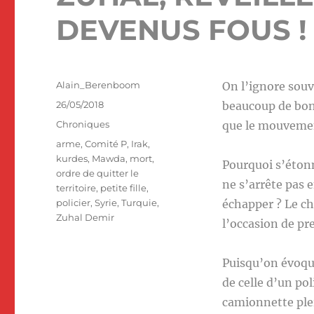
DEVENUS FOUS !
Auteur
Alain_Berenboom
On l’ignore souv
Publié
26/05/2018
beaucoup de bon 
le
Catégories
Chroniques
que le mouvement
Étiquettes
arme
,
Comité P
,
Irak
,
kurdes
,
Mawda
,
mort
,
Pourquoi s’éton
ordre de quitter le
ne s’arrête pas e
territoire
,
petite fille
,
policier
,
Syrie
,
Turquie
,
échapper ? Le ch
Zuhal Demir
l’occasion de pre
Puisqu’on évoque
de celle d’un pol
camionnette ple