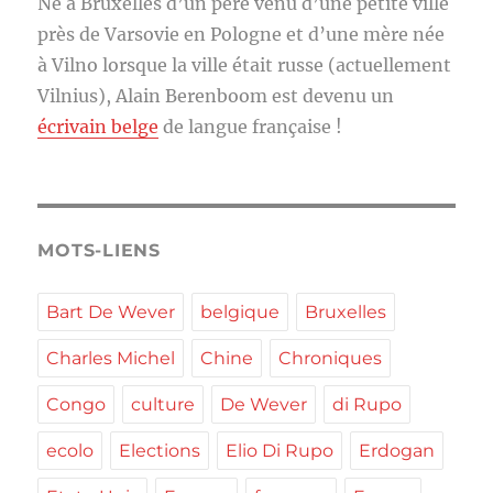
Né à Bruxelles d’un père venu d’une petite ville
près de Varsovie en Pologne et d’une mère née
à Vilno lorsque la ville était russe (actuellement
Vilnius), Alain Berenboom est devenu un
écrivain belge
de langue française !
MOTS-LIENS
Bart De Wever
belgique
Bruxelles
Charles Michel
Chine
Chroniques
Congo
culture
De Wever
di Rupo
ecolo
Elections
Elio Di Rupo
Erdogan