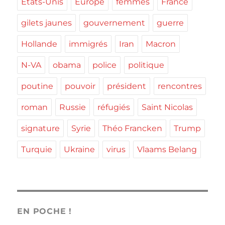
Etats-Unis
Europe
femmes
France
gilets jaunes
gouvernement
guerre
Hollande
immigrés
Iran
Macron
N-VA
obama
police
politique
poutine
pouvoir
président
rencontres
roman
Russie
réfugiés
Saint Nicolas
signature
Syrie
Théo Francken
Trump
Turquie
Ukraine
virus
Vlaams Belang
EN POCHE !