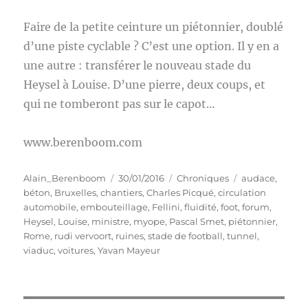
Faire de la petite ceinture un piétonnier, doublé
d’une piste cyclable ? C’est une option. Il y en a
une autre : transférer le nouveau stade du
Heysel à Louise. D’une pierre, deux coups, et
qui ne tomberont pas sur le capot…
www.berenboom.com
Auteur
Publié
Catégories
Étiquettes
Alain_Berenboom
30/01/2016
Chroniques
audace
,
le
béton
,
Bruxelles
,
chantiers
,
Charles Picqué
,
circulation
automobile
,
embouteillage
,
Fellini
,
fluidité
,
foot
,
forum
,
Heysel
,
Louise
,
ministre
,
myope
,
Pascal Smet
,
piétonnier
,
Rome
,
rudi vervoort
,
ruines
,
stade de football
,
tunnel
,
viaduc
,
voitures
,
Yavan Mayeur