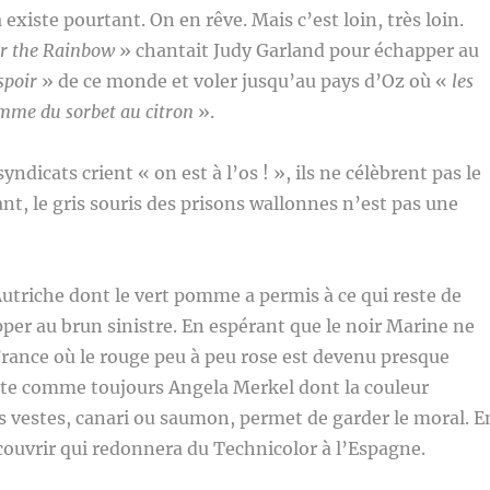
 existe pourtant. On en rêve. Mais c’est loin, très loin.
r the Rainbow
» chantait Judy Garland pour échapper au
spoir
» de ce monde et voler jusqu’au pays d’Oz où «
les
mme du sorbet au citron
».
yndicats crient « on est à l’os ! », ils ne célèbrent pas le
nt, le gris souris des prisons wallonnes n’est pas une
Autriche dont le vert pomme a permis à ce qui reste de
per au brun sinistre. En espérant que le noir Marine ne
France où le rouge peu à peu rose est devenu presque
ste comme toujours Angela Merkel dont la couleur
 vestes, canari ou saumon, permet de garder le moral. E
ouvrir qui redonnera du Technicolor à l’Espagne.