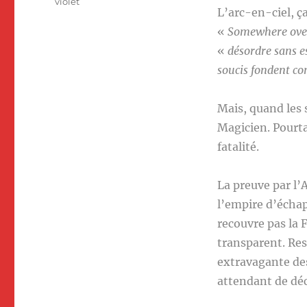
violet
L’arc-en-ciel, ça
«
Somewhere ove
«
désordre sans e
soucis fondent co
Mais, quand les s
Magicien. Pourta
fatalité.
La preuve par l’
l’empire d’échap
recouvre pas la 
transparent. Re
extravagante des
attendant de déc