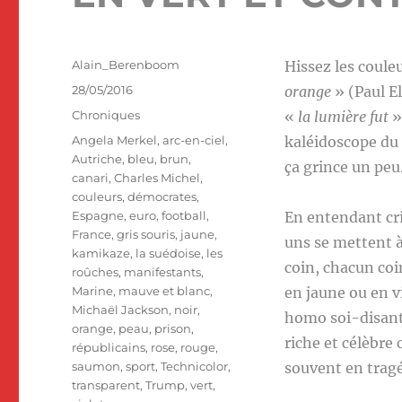
Auteur
Alain_Berenboom
Hissez les couleu
Publié
28/05/2016
orange
» (Paul El
le
Catégories
Chroniques
«
la lumière fut
»
Étiquettes
Angela Merkel
,
arc-en-ciel
,
kaléidoscope du 
Autriche
,
bleu
,
brun
,
ça grince un peu
canari
,
Charles Michel
,
couleurs
,
démocrates
,
Espagne
,
euro
,
football
,
En entendant crie
France
,
gris souris
,
jaune
,
uns se mettent à
kamikaze
,
la suédoise
,
les
coin, chacun coi
roûches
,
manifestants
,
Marine
,
mauve et blanc
,
en jaune ou en vi
Michaël Jackson
,
noir
,
homo soi-disant 
orange
,
peau
,
prison
,
riche et célèbre
républicains
,
rose
,
rouge
,
saumon
,
sport
,
Technicolor
,
souvent en tragé
transparent
,
Trump
,
vert
,