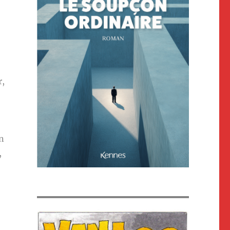
r,
n
,