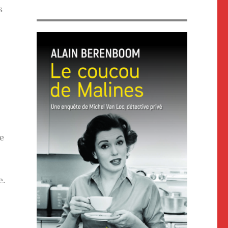
s
e
e.