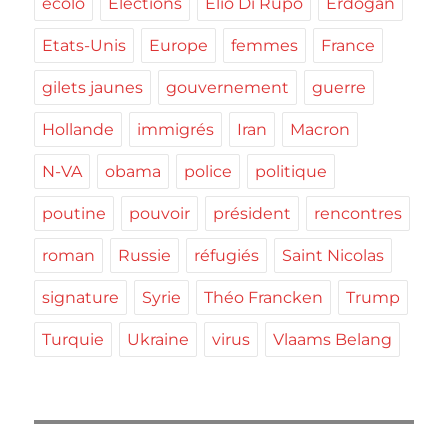
ecolo
Elections
Elio Di Rupo
Erdogan
Etats-Unis
Europe
femmes
France
gilets jaunes
gouvernement
guerre
Hollande
immigrés
Iran
Macron
N-VA
obama
police
politique
poutine
pouvoir
président
rencontres
roman
Russie
réfugiés
Saint Nicolas
signature
Syrie
Théo Francken
Trump
Turquie
Ukraine
virus
Vlaams Belang