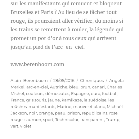
sur les manifestants qui remuent et bloquent
Bruxelles et Paris ? Au lieu de se fâcher tout
rouge, ils pourraient aller vérifier, du moins si
les trains se remettent à rouler, la légende qui
promet un pot d’or à tous ceux qui arrivent
jusqu’au pied de l’arc-en-ciel.
www.berenboom.com
Auteur
Publié
Catégories
Étiquettes
Alain_Berenboom
28/05/2016
Chroniques
Angela
le
Merkel
,
arc-en-ciel
,
Autriche
,
bleu
,
brun
,
canari
,
Charles
Michel
,
couleurs
,
démocrates
,
Espagne
,
euro
,
football
,
France
,
gris souris
,
jaune
,
kamikaze
,
la suédoise
,
les
roûches
,
manifestants
,
Marine
,
mauve et blanc
,
Michaël
Jackson
,
noir
,
orange
,
peau
,
prison
,
républicains
,
rose
,
rouge
,
saumon
,
sport
,
Technicolor
,
transparent
,
Trump
,
vert
,
violet