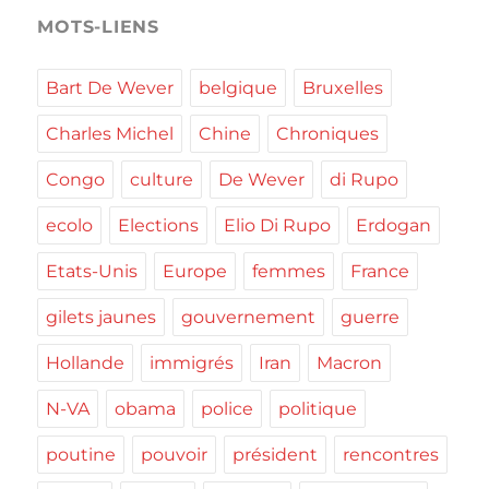
MOTS-LIENS
Bart De Wever
belgique
Bruxelles
Charles Michel
Chine
Chroniques
Congo
culture
De Wever
di Rupo
ecolo
Elections
Elio Di Rupo
Erdogan
Etats-Unis
Europe
femmes
France
gilets jaunes
gouvernement
guerre
Hollande
immigrés
Iran
Macron
N-VA
obama
police
politique
poutine
pouvoir
président
rencontres