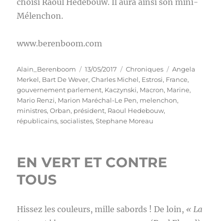
choisi Raoul Hedebouw. Il aura ainsi son mini-
Mélenchon.
www.berenboom.com
Auteur
Publié
Catégories
Étiquettes
Alain_Berenboom
13/05/2017
Chroniques
Angela
le
Merkel
,
Bart De Wever
,
Charles Michel
,
Estrosi
,
France
,
gouvernement parlement
,
Kaczynski
,
Macron
,
Marine
,
Mario Renzi
,
Marion Maréchal-Le Pen
,
melenchon
,
ministres
,
Orban
,
président
,
Raoul Hedebouw
,
républicains
,
socialistes
,
Stephane Moreau
EN VERT ET CONTRE
TOUS
Hissez les couleurs, mille sabords ! De loin,
« La