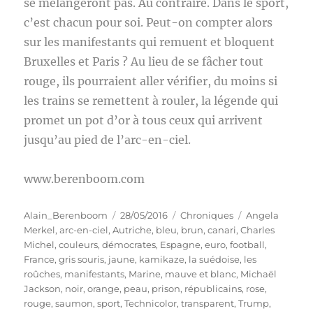
se mélangeront pas. Au contraire. Dans le sport,
c’est chacun pour soi. Peut-on compter alors
sur les manifestants qui remuent et bloquent
Bruxelles et Paris ? Au lieu de se fâcher tout
rouge, ils pourraient aller vérifier, du moins si
les trains se remettent à rouler, la légende qui
promet un pot d’or à tous ceux qui arrivent
jusqu’au pied de l’arc-en-ciel.
www.berenboom.com
Auteur
Publié
Catégories
Étiquettes
Alain_Berenboom
28/05/2016
Chroniques
Angela
le
Merkel
,
arc-en-ciel
,
Autriche
,
bleu
,
brun
,
canari
,
Charles
Michel
,
couleurs
,
démocrates
,
Espagne
,
euro
,
football
,
France
,
gris souris
,
jaune
,
kamikaze
,
la suédoise
,
les
roûches
,
manifestants
,
Marine
,
mauve et blanc
,
Michaël
Jackson
,
noir
,
orange
,
peau
,
prison
,
républicains
,
rose
,
rouge
,
saumon
,
sport
,
Technicolor
,
transparent
,
Trump
,