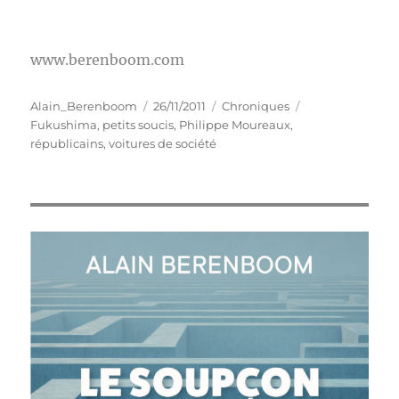
www.berenboom.com
Auteur
Publié
Catégories
Étiquettes
Alain_Berenboom
26/11/2011
Chroniques
le
Fukushima
,
petits soucis
,
Philippe Moureaux
,
républicains
,
voitures de société