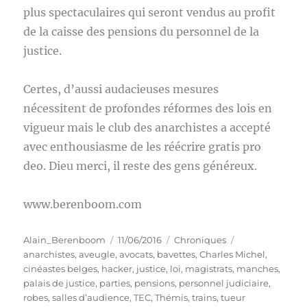
plus spectaculaires qui seront vendus au profit
de la caisse des pensions du personnel de la
justice.
Certes, d’aussi audacieuses mesures
nécessitent de profondes réformes des lois en
vigueur mais le club des anarchistes a accepté
avec enthousiasme de les réécrire gratis pro
deo. Dieu merci, il reste des gens généreux.
www.berenboom.com
Auteur
Publié
Catégories
Étiquettes
Alain_Berenboom
11/06/2016
Chroniques
le
anarchistes
,
aveugle
,
avocats
,
bavettes
,
Charles Michel
,
cinéastes belges
,
hacker
,
justice
,
loi
,
magistrats
,
manches
,
palais de justice
,
parties
,
pensions
,
personnel judiciaire
,
robes
,
salles d’audience
,
TEC
,
Thémis
,
trains
,
tueur