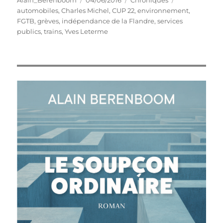
Alain_Berenboom
04/06/2016
Chroniques
le
automobiles
,
Charles Michel
,
CUP 22
,
environnement
,
FGTB
,
grèves
,
indépendance de la Flandre
,
services
publics
,
trains
,
Yves Leterme