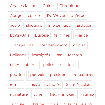
Charles Michel
Chine
Chroniques
Congo
culture
De Wever
di Rupo
ecolo
Elections
Elio Di Rupo
Erdogan
Etats-Unis
Europe
femmes
France
gilets jaunes
gouvernement
guerre
Hollande
immigrés
Iran
Macron
N-VA
obama
police
politique
poutine
pouvoir
président
rencontres
roman
Russie
réfugiés
Saint Nicolas
signature
Syrie
Théo Francken
Trump
Turquie
Ukraine
virus
Vlaams Belang