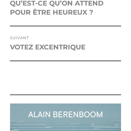
de
QU’EST-CE QU’ON ATTEND
Publication
précédente :
POUR ÊTRE HEUREUX ?
l’article
SUIVANT
VOTEZ EXCENTRIQUE
Publication
suivante :