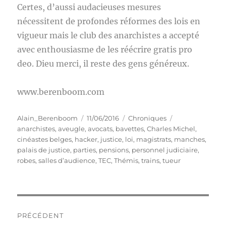
Certes, d’aussi audacieuses mesures
nécessitent de profondes réformes des lois en
vigueur mais le club des anarchistes a accepté
avec enthousiasme de les réécrire gratis pro
deo. Dieu merci, il reste des gens généreux.
www.berenboom.com
Auteur
Publié
Catégories
Étiquettes
Alain_Berenboom
11/06/2016
Chroniques
le
anarchistes
,
aveugle
,
avocats
,
bavettes
,
Charles Michel
,
cinéastes belges
,
hacker
,
justice
,
loi
,
magistrats
,
manches
,
palais de justice
,
parties
,
pensions
,
personnel judiciaire
,
robes
,
salles d’audience
,
TEC
,
Thémis
,
trains
,
tueur
Navigation
PRÉCÉDENT