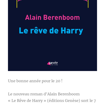
Une bonne année pour le 20 !
Le nouveau roman d’Alain Berenboom
« Le Rêve de Harry » (éditions Genèse) sort le 7