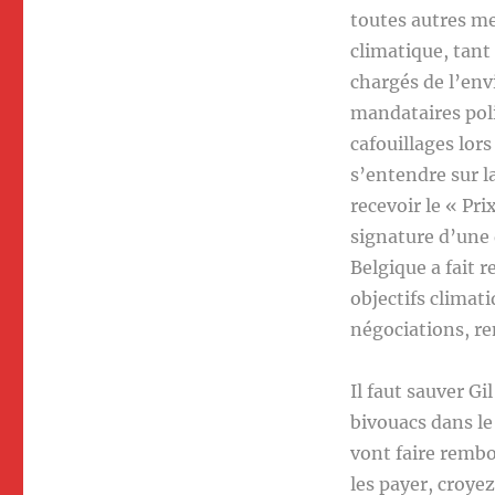
toutes autres me
climatique, tant
chargés de l’env
mandataires poli
cafouillages lors
s’entendre sur la
recevoir le « Pri
signature d’une
Belgique a fait r
objectifs climat
négociations, re
Il faut sauver G
bivouacs dans le 
vont faire rembou
les payer, croye