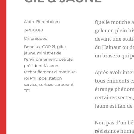
Auteur
Alain_Berenboom
Quelle mouche a
Publié
24/11/2018
geler en plein h
le
Catégories
Chroniques
devant une stati
Étiquettes
Benelux
,
COP 21
,
gilet
du Hainaut ou de
jaune
,
ministres de
un brasero qui p
l’environnement
,
pétrole
,
président Macron
,
réchauffement climatique
,
Après avoir inte
roi Philippe
,
station
tous éminents e
service
,
surtaxe carburant
,
étrange phénomèn
TF1
certaines sectes,
Jaune est fan de
Non pas d’un bêt
résistance humai