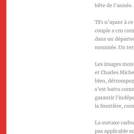
bête de l’année. 
TF1 n’ayant à ce 
couple a cru com
dans un départem
nommée. Un territ
Les images montr
et Charles Miche
bien, détrompez-
s’est battu com
garantir l’indép
la frontière, co
La surtaxe carbur
pas applicable en