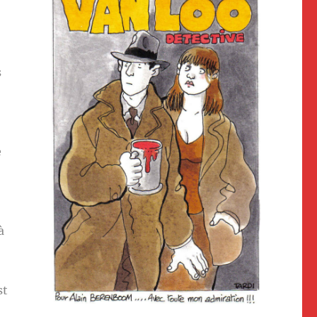
s
e
à
st