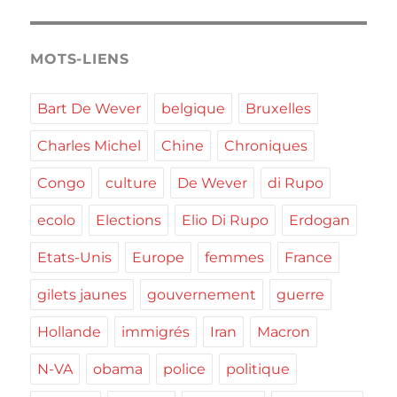
MOTS-LIENS
Bart De Wever
belgique
Bruxelles
Charles Michel
Chine
Chroniques
Congo
culture
De Wever
di Rupo
ecolo
Elections
Elio Di Rupo
Erdogan
Etats-Unis
Europe
femmes
France
gilets jaunes
gouvernement
guerre
Hollande
immigrés
Iran
Macron
N-VA
obama
police
politique