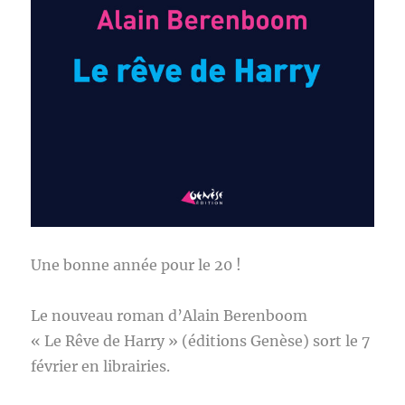
Une bonne année pour le 20 !
Le nouveau roman d’Alain Berenboom
« Le Rêve de Harry » (éditions Genèse) sort le 7
février en librairies.