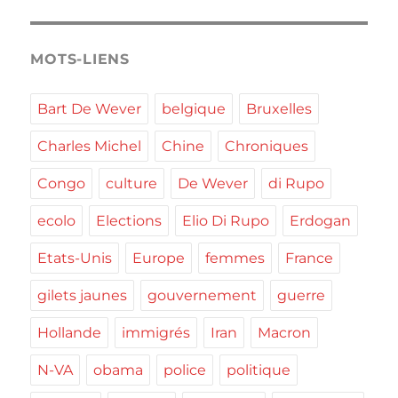
MOTS-LIENS
Bart De Wever
belgique
Bruxelles
Charles Michel
Chine
Chroniques
Congo
culture
De Wever
di Rupo
ecolo
Elections
Elio Di Rupo
Erdogan
Etats-Unis
Europe
femmes
France
gilets jaunes
gouvernement
guerre
Hollande
immigrés
Iran
Macron
N-VA
obama
police
politique