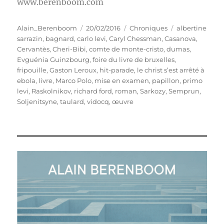
www.berenboom.com
Auteur
Publié
Catégories
Étiquettes
Alain_Berenboom
20/02/2016
Chroniques
albertine
le
sarrazin
,
bagnard
,
carlo levi
,
Caryl Chessman
,
Casanova
,
Cervantès
,
Cheri-Bibi
,
comte de monte-cristo
,
dumas
,
Evguénia Guinzbourg
,
foire du livre de bruxelles
,
fripouille
,
Gaston Leroux
,
hit-parade
,
le christ s’est arrêté à
ebola
,
livre
,
Marco Polo
,
mise en examen
,
papillon
,
primo
levi
,
Raskolnikov
,
richard ford
,
roman
,
Sarkozy
,
Semprun
,
Soljenitsyne
,
taulard
,
vidocq
,
œuvre