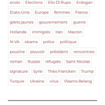
ecolo
Elections
Elio Di Rupo
Erdogan
Etats-Unis
Europe
femmes
France
gilets jaunes
gouvernement
guerre
Hollande
immigrés
Iran
Macron
N-VA
obama
police
politique
poutine
pouvoir
président
rencontres
roman
Russie
réfugiés
Saint Nicolas
signature
Syrie
Théo Francken
Trump
Turquie
Ukraine
virus
Vlaams Belang