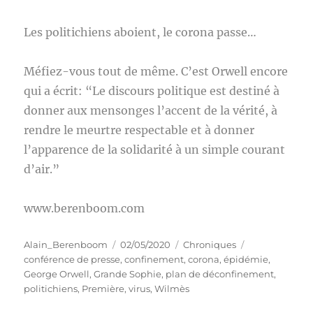
Les politichiens aboient, le corona passe…
Méfiez-vous tout de même. C’est Orwell encore
qui a écrit: “Le discours politique est destiné à
donner aux mensonges l’accent de la vérité, à
rendre le meurtre respectable et à donner
l’apparence de la solidarité à un simple courant
d’air.”
www.berenboom.com
Auteur
Publié
Catégories
Étiquettes
Alain_Berenboom
02/05/2020
Chroniques
le
conférence de presse
,
confinement
,
corona
,
épidémie
,
George Orwell
,
Grande Sophie
,
plan de déconfinement
,
politichiens
,
Première
,
virus
,
Wilmès