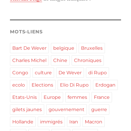
MOTS-LIENS
Bart De Wever
belgique
Bruxelles
Charles Michel
Chine
Chroniques
Congo
culture
De Wever
di Rupo
ecolo
Elections
Elio Di Rupo
Erdogan
Etats-Unis
Europe
femmes
France
gilets jaunes
gouvernement
guerre
Hollande
immigrés
Iran
Macron