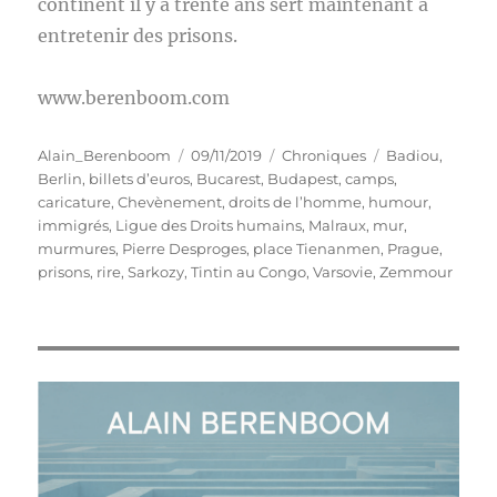
continent il y a trente ans sert maintenant à
entretenir des prisons.
www.berenboom.com
Auteur
Publié
Catégories
Étiquettes
Alain_Berenboom
09/11/2019
Chroniques
Badiou
,
le
Berlin
,
billets d’euros
,
Bucarest
,
Budapest
,
camps
,
caricature
,
Chevènement
,
droits de l’homme
,
humour
,
immigrés
,
Ligue des Droits humains
,
Malraux
,
mur
,
murmures
,
Pierre Desproges
,
place Tienanmen
,
Prague
,
prisons
,
rire
,
Sarkozy
,
Tintin au Congo
,
Varsovie
,
Zemmour