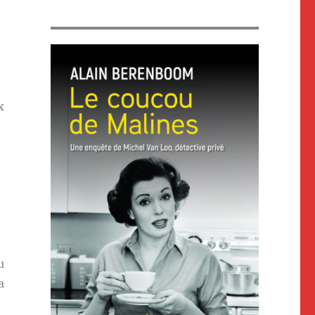
x
,
u
a