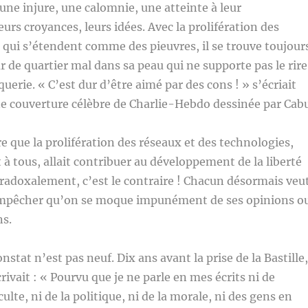
ne injure, une calomnie, une atteinte à leur
eurs croyances, leurs idées. Avec la prolifération des
 qui s’étendent comme des pieuvres, il se trouve toujour
r de quartier mal dans sa peau qui ne supporte pas le rire
erie. « C’est dur d’être aimé par des cons ! » s’écriait
 couverture célèbre de Charlie-Hebdo dessinée par Cabu
re que la prolifération des réseaux et des technologies,
 à tous, allait contribuer au développement de la liberté
radoxalement, c’est le contraire ! Chacun désormais veu
t empêcher qu’on se moque impunément de ses opinions o
ns.
stat n’est pas neuf. Dix ans avant la prise de la Bastille,
ivait : « Pourvu que je ne parle en mes écrits ni de
 culte, ni de la politique, ni de la morale, ni des gens en