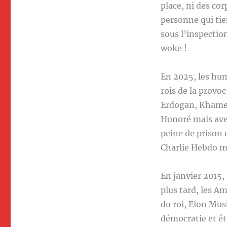
place, ni des cor
personne qui tie
sous l’inspection
woke !
En 2025, les hu
rois de la provo
Erdogan, Khamen
Honoré mais avec
peine de prison 
Charlie Hebdo m
En janvier 2015,
plus tard, les A
du roi, Elon Mus
démocratie et éto