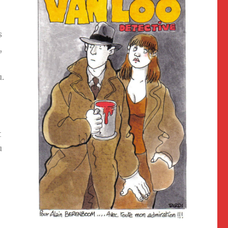
s
,
.
t
u