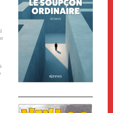
l
ur
à
e