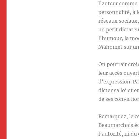
l’auteur comme u
personnalité, à l
réseaux sociaux,
un petit dictateu
l’humour, la moqu
Mahomet sur une
On pourrait croi
leur accès ouvert
d’expression. Pa
dicter sa loi e
de ses convictio
Remarquez, le con
Beaumarchais écr
l’autorité, ni du