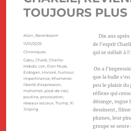
TOUJOURS PLUS 
Auteur
Alain_Berenboom
Dix ans après l’
Publié
11/01/2025
de l’esprit Char
le
Catégories
Chroniques
qui se mêlait à l
Étiquettes
Cabu
,
Charb
,
Charlie-
Hebdo
,
con
,
Elon Musk
,
On a l’impression
Erdogan
,
Honoré
,
humour
,
que la bulle s’en
impertinence
,
Khamenei
,
liberté d’expression
,
peu le plaisir du
mahomet
,
pied-de-nez
,
réflexe qui cens
poutine
,
provocation
,
dérange, rogne le
réseaux sociaux
,
Trump
,
Xi
Jinping
dessinent, filme
plumes, leur pinc
groupe se sente 