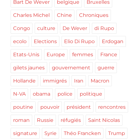
Bart De Wever
belgique
Bruxelles
Charles Michel
Chine
Chroniques
Congo
culture
De Wever
di Rupo
ecolo
Elections
Elio Di Rupo
Erdogan
Etats-Unis
Europe
femmes
France
gilets jaunes
gouvernement
guerre
Hollande
immigrés
Iran
Macron
N-VA
obama
police
politique
poutine
pouvoir
président
rencontres
roman
Russie
réfugiés
Saint Nicolas
signature
Syrie
Théo Francken
Trump