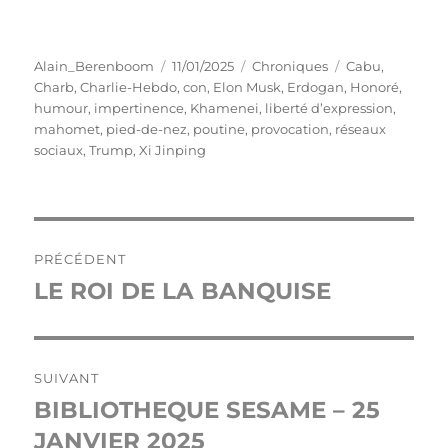
Auteur
Publié
Catégories
Étiquettes
Alain_Berenboom
11/01/2025
Chroniques
Cabu
,
le
Charb
,
Charlie-Hebdo
,
con
,
Elon Musk
,
Erdogan
,
Honoré
,
humour
,
impertinence
,
Khamenei
,
liberté d’expression
,
mahomet
,
pied-de-nez
,
poutine
,
provocation
,
réseaux
sociaux
,
Trump
,
Xi Jinping
Navigation
PRÉCÉDENT
de
LE ROI DE LA BANQUISE
Publication
précédente :
l’article
SUIVANT
BIBLIOTHEQUE SESAME – 25
Publication
suivante :
JANVIER 2025