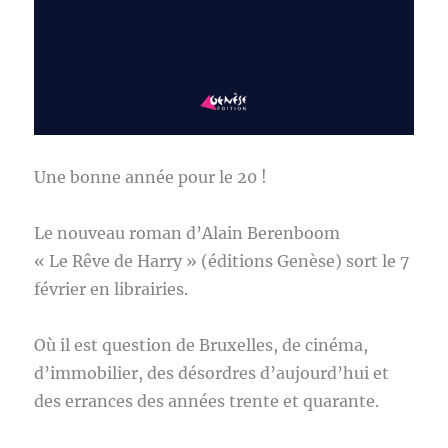
Une bonne année pour le 20 !
Le nouveau roman d’Alain Berenboom
« Le Rêve de Harry » (éditions Genèse) sort le 7
février en librairies.
Où il est question de Bruxelles, de cinéma,
d’immobilier, des désordres d’aujourd’hui et
des errances des années trente et quarante.