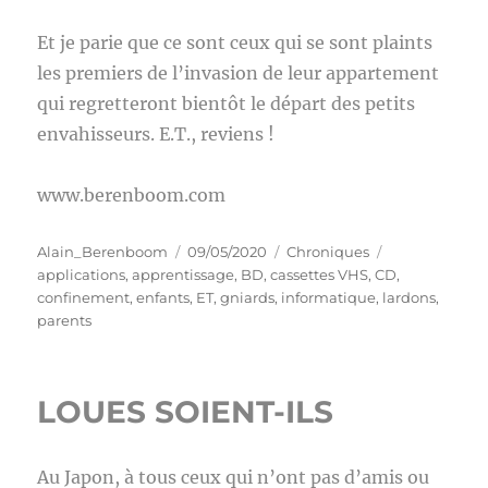
Et je parie que ce sont ceux qui se sont plaints
les premiers de l’invasion de leur appartement
qui regretteront bientôt le départ des petits
envahisseurs. E.T., reviens !
www.berenboom.com
Auteur
Publié
Catégories
Étiquettes
Alain_Berenboom
09/05/2020
Chroniques
le
applications
,
apprentissage
,
BD
,
cassettes VHS
,
CD
,
confinement
,
enfants
,
ET
,
gniards
,
informatique
,
lardons
,
parents
LOUES SOIENT-ILS
Au Japon, à tous ceux qui n’ont pas d’amis ou