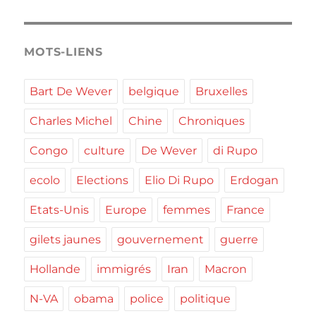
MOTS-LIENS
Bart De Wever
belgique
Bruxelles
Charles Michel
Chine
Chroniques
Congo
culture
De Wever
di Rupo
ecolo
Elections
Elio Di Rupo
Erdogan
Etats-Unis
Europe
femmes
France
gilets jaunes
gouvernement
guerre
Hollande
immigrés
Iran
Macron
N-VA
obama
police
politique