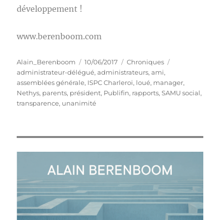
développement !
www.berenboom.com
Auteur
Publié
Catégories
Étiquettes
Alain_Berenboom
10/06/2017
Chroniques
le
administrateur-délégué
,
administrateurs
,
ami
,
assemblées générale
,
ISPC Charleroi
,
loué
,
manager
,
Nethys
,
parents
,
président
,
Publifin
,
rapports
,
SAMU social
,
transparence
,
unanimité