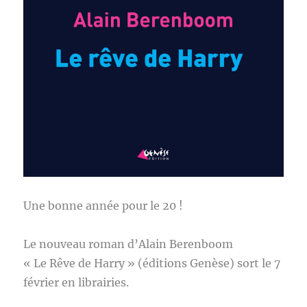
Une bonne année pour le 20 !
Le nouveau roman d’Alain Berenboom
« Le Rêve de Harry » (éditions Genèse) sort le 7
février en librairies.