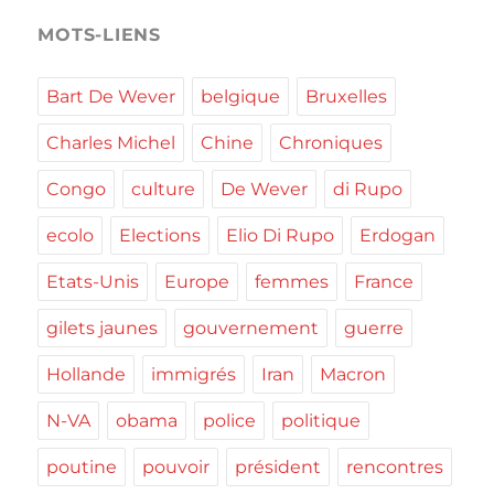
MOTS-LIENS
Bart De Wever
belgique
Bruxelles
Charles Michel
Chine
Chroniques
Congo
culture
De Wever
di Rupo
ecolo
Elections
Elio Di Rupo
Erdogan
Etats-Unis
Europe
femmes
France
gilets jaunes
gouvernement
guerre
Hollande
immigrés
Iran
Macron
N-VA
obama
police
politique
poutine
pouvoir
président
rencontres