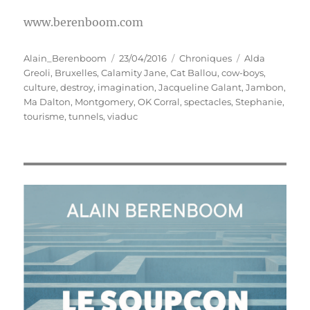
www.berenboom.com
Auteur
Publié
Catégories
Étiquettes
Alain_Berenboom
23/04/2016
Chroniques
Alda
le
Greoli
,
Bruxelles
,
Calamity Jane
,
Cat Ballou
,
cow-boys
,
culture
,
destroy
,
imagination
,
Jacqueline Galant
,
Jambon
,
Ma Dalton
,
Montgomery
,
OK Corral
,
spectacles
,
Stephanie
,
tourisme
,
tunnels
,
viaduc