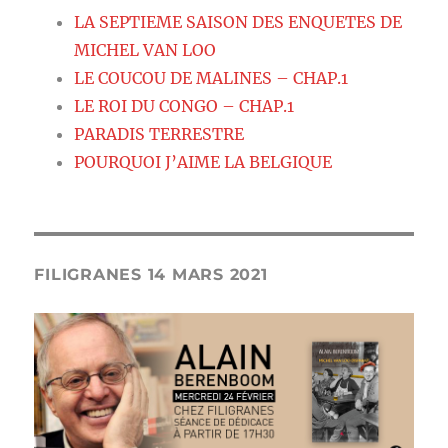
LA SEPTIEME SAISON DES ENQUETES DE
MICHEL VAN LOO
LE COUCOU DE MALINES – CHAP.1
LE ROI DU CONGO – CHAP.1
PARADIS TERRESTRE
POURQUOI J’AIME LA BELGIQUE
FILIGRANES 14 MARS 2021