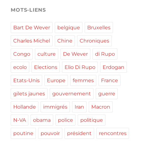
MOTS-LIENS
Bart De Wever
belgique
Bruxelles
Charles Michel
Chine
Chroniques
Congo
culture
De Wever
di Rupo
ecolo
Elections
Elio Di Rupo
Erdogan
Etats-Unis
Europe
femmes
France
gilets jaunes
gouvernement
guerre
Hollande
immigrés
Iran
Macron
N-VA
obama
police
politique
poutine
pouvoir
président
rencontres