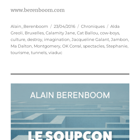
www.berenboom.com
Auteur
Publié
Catégories
Étiquettes
Alain_Berenboom
23/04/2016
Chroniques
Alda
le
Greoli
,
Bruxelles
,
Calamity Jane
,
Cat Ballou
,
cow-boys
,
culture
,
destroy
,
imagination
,
Jacqueline Galant
,
Jambon
,
Ma Dalton
,
Montgomery
,
OK Corral
,
spectacles
,
Stephanie
,
tourisme
,
tunnels
,
viaduc