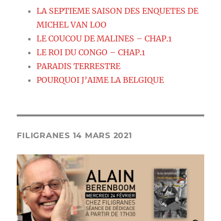
LA SEPTIEME SAISON DES ENQUETES DE
MICHEL VAN LOO
LE COUCOU DE MALINES – CHAP.1
LE ROI DU CONGO – CHAP.1
PARADIS TERRESTRE
POURQUOI J’AIME LA BELGIQUE
FILIGRANES 14 MARS 2021