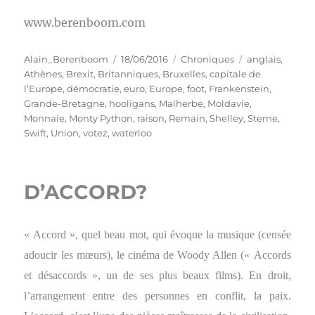
www.berenboom.com
Auteur
Publié
Catégories
Étiquettes
Alain_Berenboom
18/06/2016
Chroniques
anglais
,
le
Athènes
,
Brexit
,
Britanniques
,
Bruxelles
,
capitale de
l’Europe
,
démocratie
,
euro
,
Europe
,
foot
,
Frankenstein
,
Grande-Bretagne
,
hooligans
,
Malherbe
,
Moldavie
,
Monnaie
,
Monty Python
,
raison
,
Remain
,
Shelley
,
Sterne
,
Swift
,
Union
,
votez
,
waterloo
D’ACCORD?
« Accord », quel beau mot, qui évoque la musique (censée
adoucir les mœurs), le cinéma de Woody Allen (« Accords
et désaccords », un de ses plus beaux films). En droit,
l’arrangement entre des personnes en conflit, la paix.