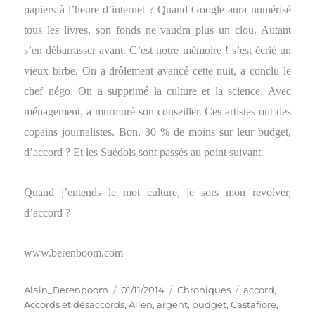
papiers à l’heure d’internet ? Quand Google aura numérisé
tous les livres, son fonds ne vaudra plus un clou. Autant
s’en débarrasser avant. C’est notre mémoire ! s’est écrié un
vieux birbe. On a drôlement avancé cette nuit, a conclu le
chef négo. On a supprimé la culture et la science. Avec
ménagement, a murmuré son conseiller. Ces artistes ont des
copains journalistes. Bon. 30 % de moins sur leur budget,
d’accord ? Et les Suédois sont passés au point suivant.
Quand j’entends le mot culture, je sors mon revolver,
d’accord ?
www.berenboom.com
Auteur
Publié
Catégories
Étiquettes
Alain_Berenboom
01/11/2014
Chroniques
accord
,
le
Accords et désaccords
,
Allen
,
argent
,
budget
,
Castafiore
,