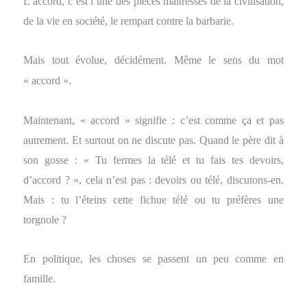
L’accord, c’est l’une des pièces maîtresses de la civilisation,
de la vie en société, le rempart contre la barbarie.
Mais tout évolue, décidément. Même le sens du mot
.
« accord »
Maintenant, « accord » signifie : c’est comme ça et pas
autrement. Et surtout on ne discute pas. Quand le père dit à
son gosse : « Tu fermes la télé et tu fais tes devoirs,
d’accord ? », cela n’est pas : devoirs ou télé, discutons-en.
Mais : tu l’éteins cette fichue télé ou tu préfères une
torgnole ?
En politique, les choses se passent un peu comme en
famille.