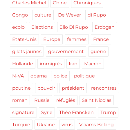
Charles Michel
Chine
Chroniques
Congo
culture
De Wever
di Rupo
ecolo
Elections
Elio Di Rupo
Erdogan
Etats-Unis
Europe
femmes
France
gilets jaunes
gouvernement
guerre
Hollande
immigrés
Iran
Macron
N-VA
obama
police
politique
poutine
pouvoir
président
rencontres
roman
Russie
réfugiés
Saint Nicolas
signature
Syrie
Théo Francken
Trump
Turquie
Ukraine
virus
Vlaams Belang