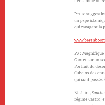
l’ensemble du r
Petite suggestion
un pape islamiq
qui ravagent la 
www.berenboo
PS : Magnifique 
Cantet sur un sc
Portrait du dése
Cubains des anné
qui sont passés à
Et, à lire,
Sanctua
régime Castro, e