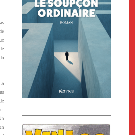
as
de
ue
de
 la
La
ts
de
ier
Un
en