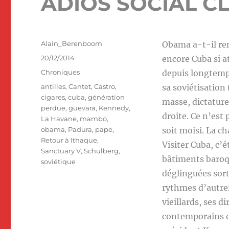
ADIOS SOCIAL CL
Auteur
Alain_Berenboom
Obama a-t-il ren
Publié
20/12/2014
encore Cuba si at
le
Catégories
Chroniques
depuis longtemps
Étiquettes
antilles
,
Cantet
,
Castro
,
sa soviétisation
cigares
,
cuba
,
génération
masse, dictature
perdue
,
guevara
,
Kennedy
,
droite. Ce n’est 
La Havane
,
mambo
,
obama
,
Padura
,
pape
,
soit moisi. La ch
Retour à Ithaque
,
Visiter Cuba, c’é
Sanctuary V
,
Schulberg
,
bâtiments baroqu
soviétique
déglinguées sort
rythmes d’autre
vieillards, ses d
contemporains de