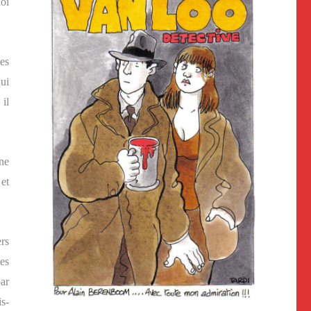
loi
es
ui
 il
ne
et
rs
es
ar
s-