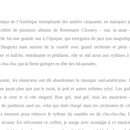
sique de l’Amérique triomphante des années cinquante, ne manquez p
coffret de plusieurs albums de Rosemarie Clooney – oui, la tante 
lle fut une grande star à l’époque, qui enregistra du jazz (un magnifiq
ington) mais surtout de la variété avec grand orchestre et plein 
e et fraîche, entraînante et pétillante, elle se mit aussi aux rythmes à
ha-cha, qui la firent grimper en tête des hit-parades.
xante, les musiciens ont dû abandonner la musique sud-américaine. 
e jurait plus que par le twist, le jerk et autres rythmes yéyé. Les goû
s le vent et si vite ringard. Bon gré, mal gré, tous les musiciens 
de partitions sauf un, celui qui était chargé dans les orchestres de cr
ux mesures pour relancer le rythme du mambo ou du cha-cha-cha. 
ecaser. En réécoutant ce coffret, je songe avec nostalgie à ce musici