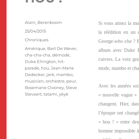
Auteur
Alain_Berenboom
Si vous aimez la mu
Publié
25/04/2015
la réédition en un 
le
Catégories
Chroniques
George-
who else
? E
Étiquettes
Amérique
,
Bart De Wever
,
album avec Duke Ell
cha-cha-cha
,
démodé
,
cuivres. La voix grav
Duke Ellington
,
hit-
parade
,
hou
,
Jean-Marie
mode, mambo et cha-c
Dedecker
,
jerk
,
mambo
,
musicien
,
orchestre
,
peur
,
Avec les années soi
Rosemarie Clooney
,
Steve
Stevaert
,
tatami
,
yéyé
« nouvelle vague » n
changent. Hier, dan
l’époque ont changé 
« hou ! » entre de
homme impossible à r