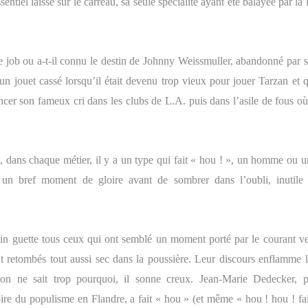
sentiel laissé sur le carreau, sa seule spécialité ayant été balayée par la 
re job ou a-t-il connu le destin de Johnny Weissmuller, abandonné par s
 jouet cassé lorsqu’il était devenu trop vieux pour jouer Tarzan et q
ancer son fameux cri dans les clubs de L.A. puis dans l’asile de fous où
 dans chaque métier, il y a un type qui fait « hou ! », un homme ou u
un bref moment de gloire avant de sombrer dans l’oubli, inutile 
tin guette tous ceux qui ont semblé un moment porté par le courant ve
ont retombés tout aussi sec dans la poussière. Leur discours enflamme l
 on ne sait trop pourquoi, il sonne creux. Jean-Marie Dedecker, p
ire du populisme en Flandre, a fait « hou » (et même « hou ! hou ! fai