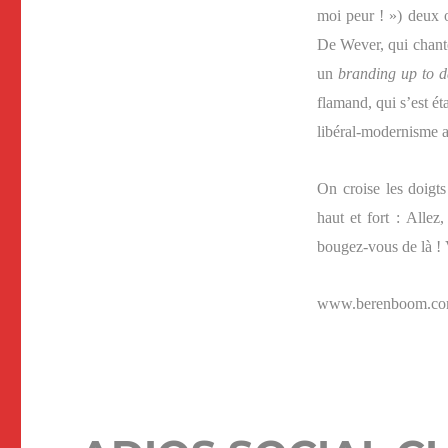
moi peur ! ») deux o
De Wever, qui chante
un
branding up to d
flamand, qui s’est ét
libéral-modernisme a
On croise les doigts
haut et fort : Allez
bougez-vous de là ! 
www.berenboom.c