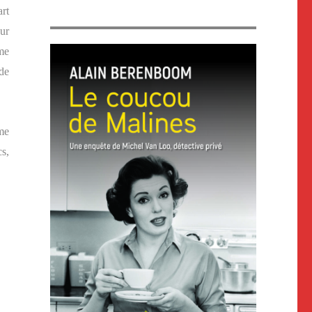
art
ur
me
 de
me
s,