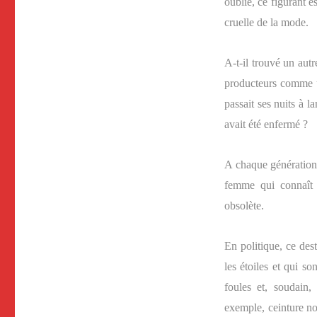
oublié, ce figurant es
cruelle de la mode.
A-t-il trouvé un aut
producteurs comme un
passait ses nuits à l
avait été enfermé ?
A chaque génération,
femme qui connaît 
obsolète.
En politique, ce des
les étoiles et qui s
foules et, soudain,
exemple, ceinture no