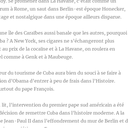
dy. Se promener dans La Havane, c’était comme un
forum à Rome, un saut dans Berlin-est époque Honecker,
age et nostalgique dans une époque ailleurs disparue.
une île des Caraïbes aussi banale que les autres, pourquoi
uba ? A New York, ses cigares ne s’échangeront plus
au prix de la cocaïne et à La Havane, on roulera en
el comme à Genk et à Maubeuge.
teur du tourisme de Cuba aura bien du souci à se faire à
ion d’Obama d’entrer à peu de frais dans l’Histoire.
rtout du pape François.
 lit, l’intervention du premier pape sud américain a été
 décision de remettre Cuba dans l’histoire moderne. A la
e Jean-Paul II dans l’effondrement du mur de Berlin et 