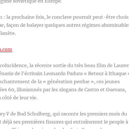
égime soviétique en Europe.
 : la prochaine fois, le conclave pourrait peut-être chois
ue, façon de balayer quelques autres régimes abominable
planète.
m.com
coïncidence, la récente sortie du très beau film de Laure
énario de l’écrivain Leonardo Padura « Retour à Ithaque 
nchantement de la « génération perdue », ces jeunes
es 60, illusionnés par les slogans de Castro et Guevara,
 côté de leur vie.
ry V
de Bud Schulberg, qui raconte les premiers mois du
t déjà ses premières fissures qui entraîneront le peuple à