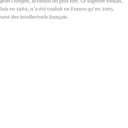
gran Chingon
, la raison du plus fort. Ce superbe roman,
nis en 1969, n’a été traduit en France qu’en 2005.
ent des intellectuels français.