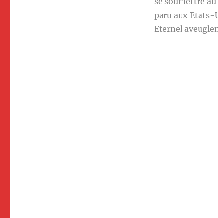
se soumettre au
paru aux Etats-U
Eternel aveuglem