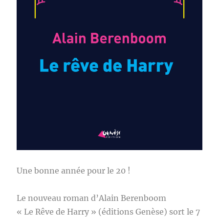
Une bonne année pour le 20 !
Le nouveau roman d’Alain Berenboom
« Le Rêve de Harry » (éditions Genèse) sort le 7