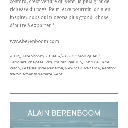
costard, c’est vendre du vent, la plus grande
richesse du pays. Peut-être pourrait-on s’en
inspirer nous qui n’avons plus grand-chose
d’autre à exporter ?
www.berenboom.com
Auteur
Publié
Catégories
Étiquettes
Alain_Berenboom
09/04/2016
Chroniques
le
Cendrars
,
chapeau
,
doulos
,
fisc
,
galurin
,
John Le Carré
,
krach
,
Le tailleur de Panama
,
Newman
,
Panama
,
Redford
,
tremblements de terre
,
vent