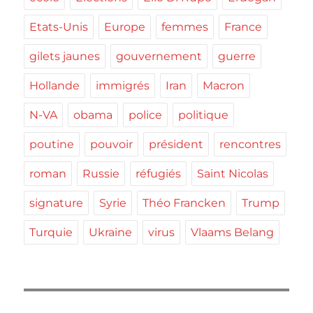
Etats-Unis
Europe
femmes
France
gilets jaunes
gouvernement
guerre
Hollande
immigrés
Iran
Macron
N-VA
obama
police
politique
poutine
pouvoir
président
rencontres
roman
Russie
réfugiés
Saint Nicolas
signature
Syrie
Théo Francken
Trump
Turquie
Ukraine
virus
Vlaams Belang