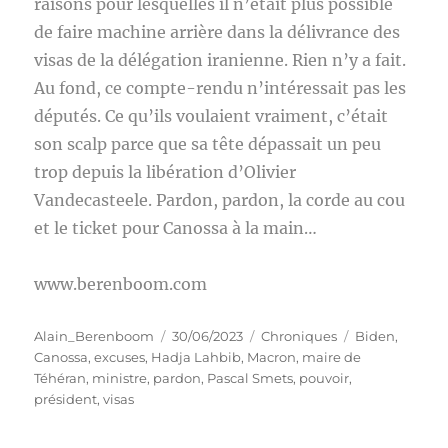
raisons pour lesquelles il n’était plus possible
de faire machine arrière dans la délivrance des
visas de la délégation iranienne. Rien n’y a fait.
Au fond, ce compte-rendu n’intéressait pas les
députés. Ce qu’ils voulaient vraiment, c’était
son scalp parce que sa tête dépassait un peu
trop depuis la libération d’Olivier
Vandecasteele. Pardon, pardon, la corde au cou
et le ticket pour Canossa à la main…
www.berenboom.com
Auteur
Publié
Catégories
Étiquettes
Alain_Berenboom
30/06/2023
Chroniques
Biden
,
le
Canossa
,
excuses
,
Hadja Lahbib
,
Macron
,
maire de
Téhéran
,
ministre
,
pardon
,
Pascal Smets
,
pouvoir
,
président
,
visas