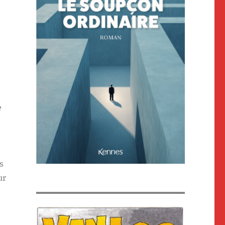
e
s
ur