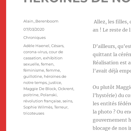
Auteur
Alain_Berenboom
Allez, les filles
Publié
07/03/2020
an ! Le reste de
le
Catégories
Chroniques
Étiquettes
Adèle Haenel
,
Césars
,
D’ailleurs, qu’e
corona-virus
,
cour de
quittant la céré
cassation
,
exhibition
Réalisation est 
sexuelle
,
femen
,
féminisme
,
femme
,
l’avait déjà emp
guillotine
,
héroïnes de
notre temps
,
justice
,
Ou plutôt Maggie
Maggie De Block
,
Ockrent
,
poitrine
,
Polanski
,
l’hystérie) du c
révolution française
,
seins
,
les entités fédé
Sophie Wilmès
,
Terreur
,
la photo ? Ou en
tricoteuses
gouvernement hy
blocage de nos i