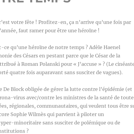
, c’est votre fête ! Profitez-en, ça n’arrive qu’une fois par
 l’année, faut ramer pour être une héroïne !
st-ce qu’une héroïne de notre temps ? Adèle Haenel
monie des Césars en pestant parce que le César de la
attribué à Roman Polanski pour « J’accuse » ? (Le cinéast
orté quatre fois auparavant sans susciter de vagues).
 De Block obligée de gérer la lutte contre l’épidémie (et
orona-virus avec/contre les ministres de la santé de toute
rées, régionales, communautaires, qui veulent tous être s
core Sophie Wilmès qui parvient à piloter un
per-minoritaire sans susciter de polémique ou de
nstitutions ?