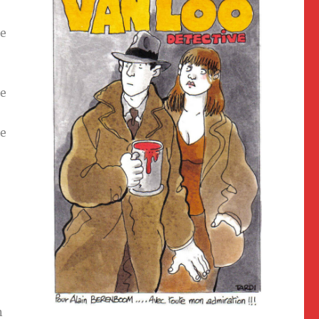
de
re
de
n