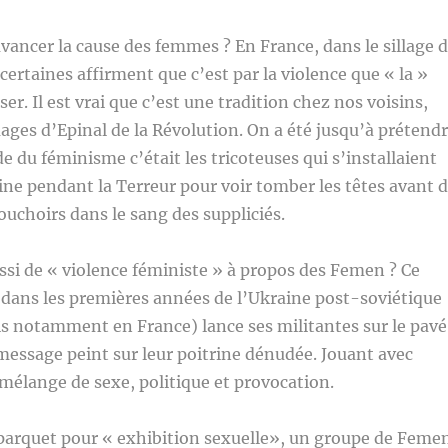
ancer la cause des femmes ? En France, dans le sillage 
certaines affirment que c’est par la violence que « la »
er. Il est vrai que c’est une tradition chez nos voisins,
mages d’Epinal de la Révolution. On a été jusqu’à prétend
e du féminisme c’était les tricoteuses qui s’installaient
tine pendant la Terreur pour voir tomber les têtes avant 
uchoirs dans le sang des suppliciés.
ussi de « violence féministe » à propos des Femen ? Ce
ans les premières années de l’Ukraine post-soviétique
s notamment en France) lance ses militantes sur le pavé
essage peint sur leur poitrine dénudée. Jouant avec
mélange de sexe, politique et provocation.
 parquet pour « exhibition sexuelle», un groupe de Feme