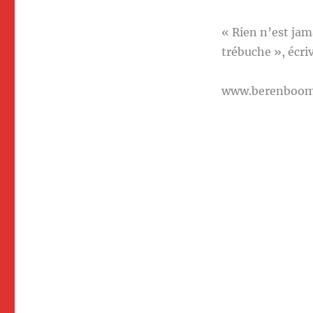
« Rien n’est jam
trébuche », écr
www.berenboo