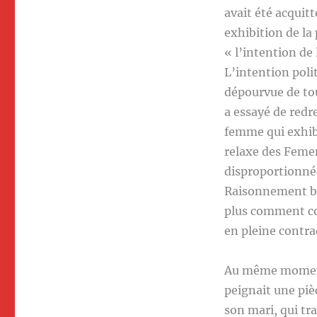
avait été acquitt
exhibition de la
« l’intention de
L’intention poli
dépourvue de tou
a essayé de redre
femme qui exhib
relaxe des Femen
disproportionnée
Raisonnement bie
plus comment col
en pleine contra
Au même moment
peignait une piè
son mari, qui tra