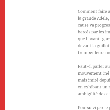
Comment faire av
la grande Adèle, 
cause va progress
bercés par les i
que l’avant-gard
devant la guillo
tremper leurs mo
Faut-il parler a
mouvement (né d
mais imité depui
en exhibant un m
ambigüité de ce 
Poursuivi par le