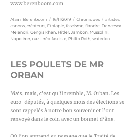
www.berenboom.com
Auteur
Publié
Catégories
Étiquettes
Alain_Berenboom
16/11/2019
Chroniques
artistes
,
le
canons
,
créateurs
,
Ethiopie
,
fascisme
,
flandre
,
Francesca
Melandri
,
Gengis Khan
,
Hitler
,
Jambon
,
Mussolini
,
Napoléon
,
nazi
,
néo-fasciste
,
Philip Roth
,
waterloo
LES POULETS DE MR
ORBAN
Mais, mais, c’est qu’il tremble, M. Orban. Les
euro-députés, à quelques mois des élections se
sont rappelés à notre bon souvenir et l’ont
renvoyé dans le coin avec un bonnet d’âne.
Où l’on apprend au passage que le Traité de