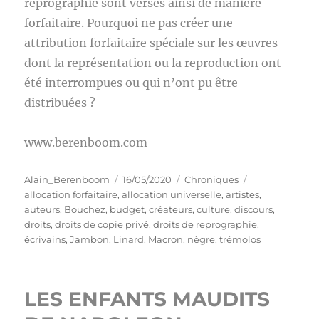
reprographie sont versés ainsi de manière
forfaitaire. Pourquoi ne pas créer une
attribution forfaitaire spéciale sur les œuvres
dont la représentation ou la reproduction ont
été interrompues ou qui n’ont pu être
distribuées ?
www.berenboom.com
Auteur
Publié
Catégories
Étiquettes
Alain_Berenboom
16/05/2020
Chroniques
le
allocation forfaitaire
,
allocation universelle
,
artistes
,
auteurs
,
Bouchez
,
budget
,
créateurs
,
culture
,
discours
,
droits
,
droits de copie privé
,
droits de reprographie
,
écrivains
,
Jambon
,
Linard
,
Macron
,
nègre
,
trémolos
LES ENFANTS MAUDITS