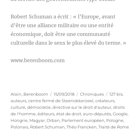
Robert Schuman a écrit : « l’Europe, avant
d’être une alliance militaire ou une entité
économique, doit être une communauté
culturelle dans le sens le plus élevé du terme. »
www.berenboom.com
Auteur
Publié
Catégories
Étiquettes
Alain_Berenboom
15/09/2018
Chroniques
127 bis
,
le
auteurs
,
centre fermé de Steenokkerzeel
,
créateurs
,
culture
,
démocratie
,
directive sur le droit d'auteur
,
droits
de l'homme
,
éditeurs
,
état de droit
,
euro-députés
,
Google
,
Hongrie
,
Magyar
,
Orban
,
Parlement européen
,
Pologne
,
Polonais
,
Robert Schuman
,
Théo Francken
,
Traité de Rome