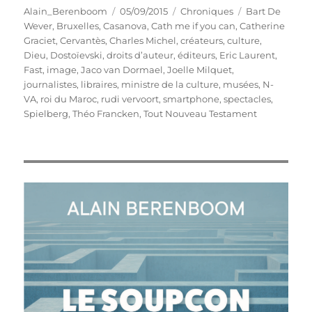
Auteur
Publié
Catégories
Étiquettes
Alain_Berenboom
05/09/2015
Chroniques
Bart De
le
Wever
,
Bruxelles
,
Casanova
,
Cath me if you can
,
Catherine
Graciet
,
Cervantès
,
Charles Michel
,
créateurs
,
culture
,
Dieu
,
Dostoïevski
,
droits d’auteur
,
éditeurs
,
Eric Laurent
,
Fast
,
image
,
Jaco van Dormael
,
Joelle Milquet
,
journalistes
,
libraires
,
ministre de la culture
,
musées
,
N-
VA
,
roi du Maroc
,
rudi vervoort
,
smartphone
,
spectacles
,
Spielberg
,
Théo Francken
,
Tout Nouveau Testament