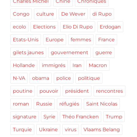
Charles Michel
Chine
Chroniques
Congo
culture
De Wever
di Rupo
ecolo
Elections
Elio Di Rupo
Erdogan
Etats-Unis
Europe
femmes
France
gilets jaunes
gouvernement
guerre
Hollande
immigrés
Iran
Macron
N-VA
obama
police
politique
poutine
pouvoir
président
rencontres
roman
Russie
réfugiés
Saint Nicolas
signature
Syrie
Théo Francken
Trump
Turquie
Ukraine
virus
Vlaams Belang