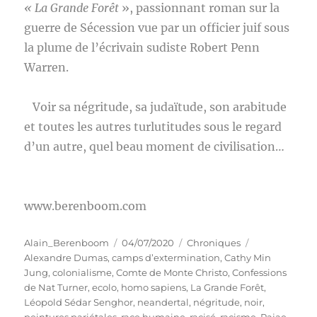
« La Grande Forêt
», passionnant roman sur la
guerre de Sécession vue par un officier juif sous
la plume de l’écrivain sudiste Robert Penn
Warren.
Voir sa négritude, sa judaïtude, son arabitude
et toutes les autres turlutitudes sous le regard
d’un autre, quel beau moment de civilisation…
www.berenboom.com
Auteur
Publié
Catégories
Étiquettes
Alain_Berenboom
04/07/2020
Chroniques
le
Alexandre Dumas
,
camps d’extermination
,
Cathy Min
Jung
,
colonialisme
,
Comte de Monte Christo
,
Confessions
de Nat Turner
,
ecolo
,
homo sapiens
,
La Grande Forêt
,
Léopold Sédar Senghor
,
neandertal
,
négritude
,
noir
,