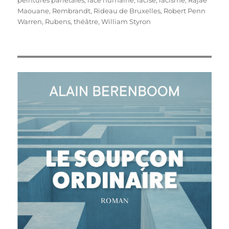
peintures pariétales
,
race humaine
,
racisé
,
racisme
,
Rajae
Maouane
,
Rembrandt
,
Rideau de Bruxelles
,
Robert Penn
Warren
,
Rubens
,
théâtre
,
William Styron