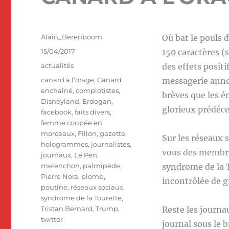
Auteur
Alain_Berenboom
Où bat le pouls d
Publié
15/04/2017
150 caractères (
le
Catégories
actualités
des effets posit
Étiquettes
canard à l’orage
,
Canard
messagerie anno
enchaîné
,
complotistes
,
brèves que les é
Disneyland
,
Erdogan
,
glorieux prédéce
facebook
,
faits divers
,
femme coupée en
morceaux
,
Fillon
,
gazette
,
Sur les réseaux s
hologrammes
,
journalistes
,
vous des membre
journaux
,
Le Pen
,
melenchon
,
palmipède
,
syndrome de la T
Pierre Nora
,
plomb
,
incontrôlée de g
poutine
,
réseaux sociaux
,
syndrome de la Tourette
,
Tristan Bernard
,
Trump
,
Reste les journau
twitter
journal sous le b