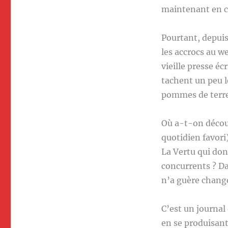
maintenant en c
Pourtant, depuis
les accrocs au we
vieille presse éc
tachent un peu l
pommes de terre 
Où a-t-on décou
quotidien favori)
La Vertu qui don
concurrents ? D
n’a guère changé
C’est un journal
en se produisan