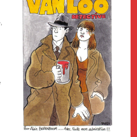
,
e
e