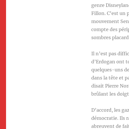
genre Disneyland
Fillon. C’est un 
mouvement Sens 
compte des péripé
sombres placard
Il n’est pas dif
d’Erdogan ont to
quelques-uns de 
dans la tête et 
disait Pierre Nor
brûlant les doigt
D’accord, les ga
démocratie. Ils r
abreuvent de fai