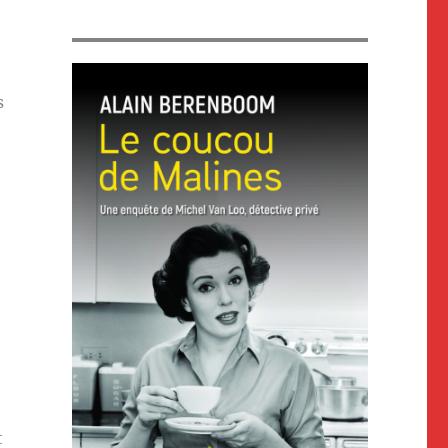
s
e
t