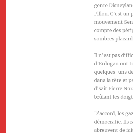
genre Disneyland
Fillon. C’est un 
mouvement Sens 
compte des péripé
sombres placard
Il n’est pas dif
d’Erdogan ont to
quelques-uns de 
dans la tête et 
disait Pierre Nor
brûlant les doigt
D’accord, les ga
démocratie. Ils r
abreuvent de fai