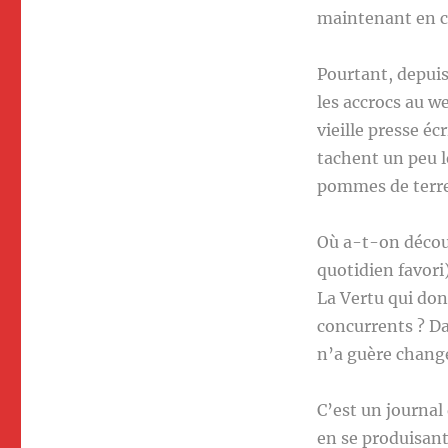
maintenant en c
Pourtant, depuis
les accrocs au we
vieille presse éc
tachent un peu l
pommes de terre 
Où a-t-on décou
quotidien favori)
La Vertu qui don
concurrents ? D
n’a guère changé
C’est un journal
en se produisan