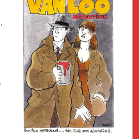
,
e
e