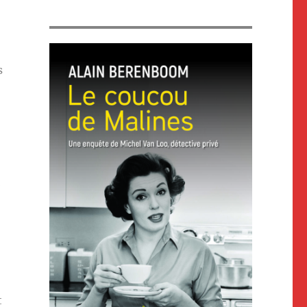
s
e
t