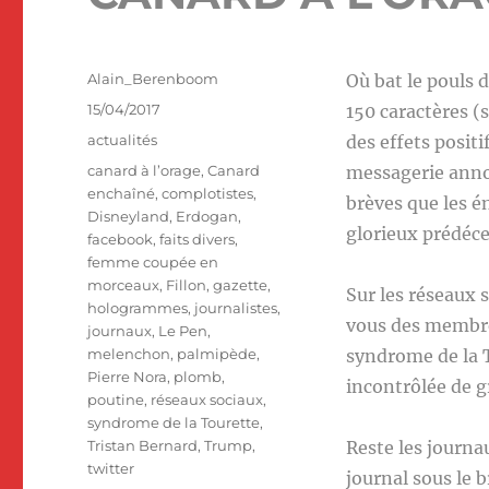
Auteur
Alain_Berenboom
Où bat le pouls d
Publié
15/04/2017
150 caractères (
le
Catégories
actualités
des effets posit
Étiquettes
canard à l’orage
,
Canard
messagerie anno
enchaîné
,
complotistes
,
brèves que les é
Disneyland
,
Erdogan
,
glorieux prédéce
facebook
,
faits divers
,
femme coupée en
morceaux
,
Fillon
,
gazette
,
Sur les réseaux s
hologrammes
,
journalistes
,
vous des membre
journaux
,
Le Pen
,
melenchon
,
palmipède
,
syndrome de la T
Pierre Nora
,
plomb
,
incontrôlée de g
poutine
,
réseaux sociaux
,
syndrome de la Tourette
,
Tristan Bernard
,
Trump
,
Reste les journau
twitter
journal sous le b