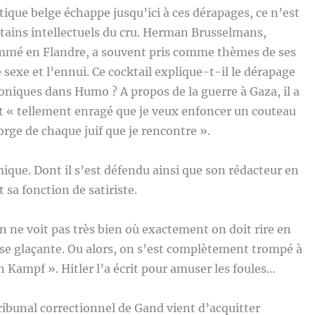
itique belge échappe jusqu’ici à ces dérapages, ce n’est
ertains intellectuels du cru. Herman Brusselmans,
mé en Flandre, a souvent pris comme thèmes de ses
 le sexe et l’ennui. Ce cocktail explique-t-il le dérapage
oniques dans Humo ? A propos de la guerre à Gaza, il a
ent « tellement enragé que je veux enfoncer un couteau
orge de chaque juif que je rencontre ».
que. Dont il s’est défendu ainsi que son rédacteur en
 sa fonction de satiriste.
ne voit pas très bien où exactement on doit rire en
ase glaçante. Ou alors, on s’est complètement trompé à
 Kampf ». Hitler l’a écrit pour amuser les foules…
tribunal correctionnel de Gand vient d’acquitter