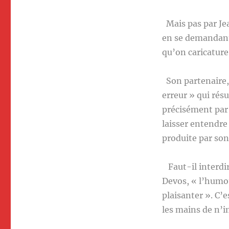
Mais pas par Jea
en se demandant s
qu’on caricatur
Son partenaire, 
erreur » qui résu
précisément par 
laisser entendre
produite par son 
Faut-il interdir
Devos, « l’humou
plaisanter ». C’
les mains de n’