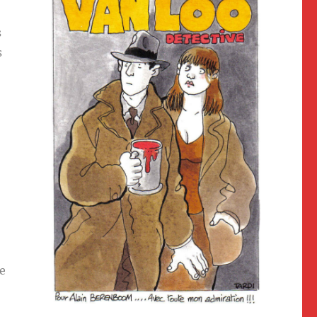
s
s
re