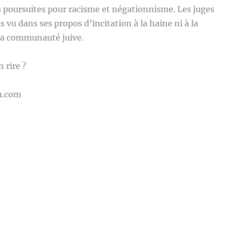
 poursuites pour racisme et négationnisme. Les juges
 vu dans ses propos d’incitation à la haine ni à la
 la communauté juive.
 rire ?
m.com