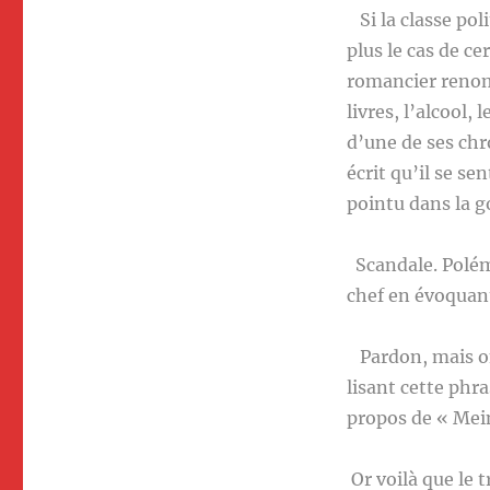
Si la classe pol
plus le cas de c
romancier renom
livres, l’alcool,
d’une de ses chr
écrit qu’il se s
pointu dans la g
Scandale. Polémi
chef en évoquant
Pardon, mais on 
lisant cette phr
propos de « Mein
Or voilà que le 