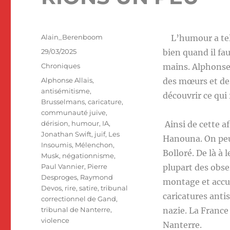
Auteur
Alain_Berenboom
L’humour a telle
Publié
29/03/2025
bien quand il fau
le
Catégories
Chroniques
mains. Alphonse 
Étiquettes
Alphonse Allais
,
des mœurs et des
antisémitisme
,
découvrir ce qui 
Brusselmans
,
caricature
,
communauté juive
,
dérision
,
humour
,
IA
,
Ainsi de cette a
Jonathan Swift
,
juif
,
Les
Hanouna. On peut
Insoumis
,
Mélenchon
,
Bolloré. De là à 
Musk
,
négationnisme
,
Paul Vannier
,
Pierre
plupart des obse
Desproges
,
Raymond
montage et accus
Devos
,
rire
,
satire
,
tribunal
caricatures anti
correctionnel de Gand
,
tribunal de Nanterre
,
nazie. La France
violence
Nanterre.