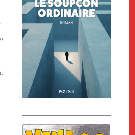
s
es
il