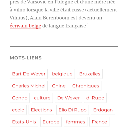
près de Varsovie en Pologne et d’une mère née
à Vilno lorsque la ville était russe (actuellement
Vilnius), Alain Berenboom est devenu un
écrivain belge
de langue française !
MOTS-LIENS
Bart De Wever
belgique
Bruxelles
Charles Michel
Chine
Chroniques
Congo
culture
De Wever
di Rupo
ecolo
Elections
Elio Di Rupo
Erdogan
Etats-Unis
Europe
femmes
France