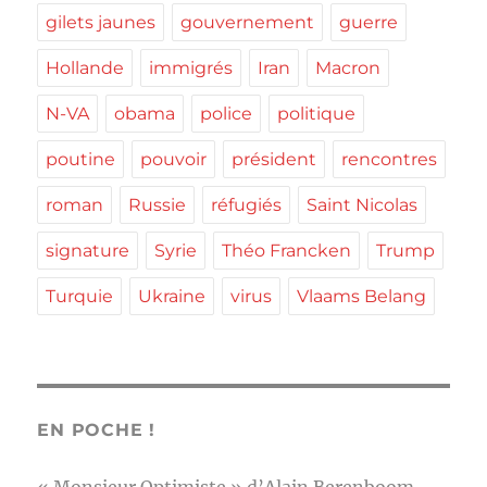
gilets jaunes
gouvernement
guerre
Hollande
immigrés
Iran
Macron
N-VA
obama
police
politique
poutine
pouvoir
président
rencontres
roman
Russie
réfugiés
Saint Nicolas
signature
Syrie
Théo Francken
Trump
Turquie
Ukraine
virus
Vlaams Belang
EN POCHE !