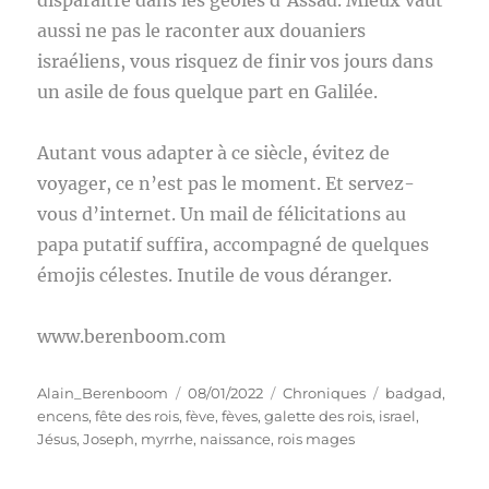
disparaître dans les geôles d’Assad. Mieux vaut
aussi ne pas le raconter aux douaniers
israéliens, vous risquez de finir vos jours dans
un asile de fous quelque part en Galilée.
Autant vous adapter à ce siècle, évitez de
voyager, ce n’est pas le moment. Et servez-
vous d’internet. Un mail de félicitations au
papa putatif suffira, accompagné de quelques
émojis célestes. Inutile de vous déranger.
www.berenboom.com
Auteur
Publié
Catégories
Étiquettes
Alain_Berenboom
08/01/2022
Chroniques
badgad
,
le
encens
,
fête des rois
,
fève
,
fèves
,
galette des rois
,
israel
,
Jésus
,
Joseph
,
myrrhe
,
naissance
,
rois mages