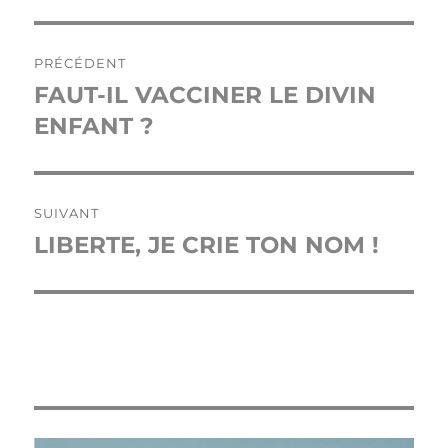
Navigation
PRÉCÉDENT
de
FAUT-IL VACCINER LE DIVIN
Publication
précédente :
ENFANT ?
l’article
SUIVANT
LIBERTE, JE CRIE TON NOM !
Publication
suivante :