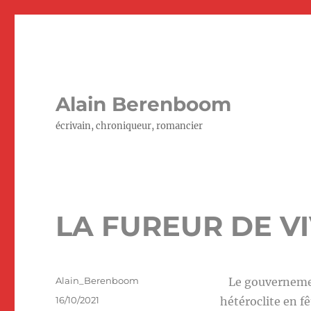
Alain Berenboom
écrivain, chroniqueur, romancier
LA FUREUR DE V
Auteur
Alain_Berenboom
Le gouvernement 
Publié
16/10/2021
hétéroclite en fê