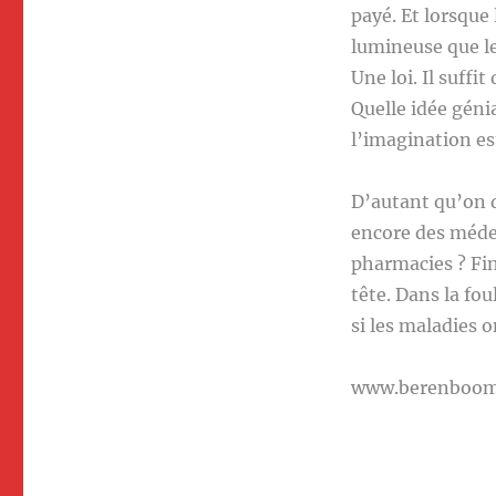
payé. Et lorsque 
lumineuse que le
Une loi. Il suffi
Quelle idée géni
l’imagination e
D’autant qu’on de
encore des médec
pharmacies ? Fini
tête. Dans la fo
si les maladies 
www.berenboo