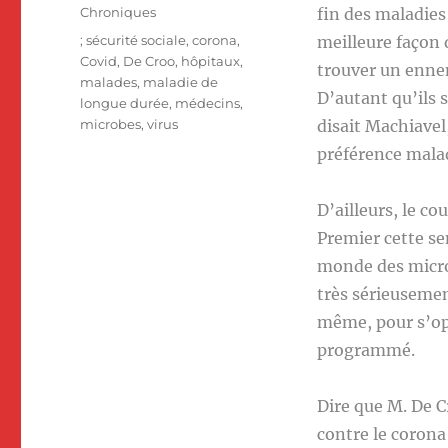
le
Catégories
Chroniques
fin des maladies 
Étiquettes
; sécurité sociale
,
corona
,
meilleure façon 
Covid
,
De Croo
,
hôpitaux
,
trouver un ennem
malades
,
maladie de
D’autant qu’ils 
longue durée
,
médecins
,
microbes
,
virus
disait Machiavel
préférence malad
D’ailleurs, le co
Premier cette se
monde des microb
très sérieusemen
même, pour s’op
programmé.
Dire que M. De C
contre le corona