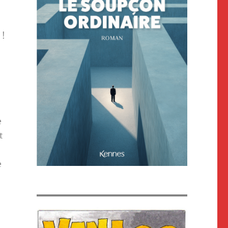
 !
e
t
e