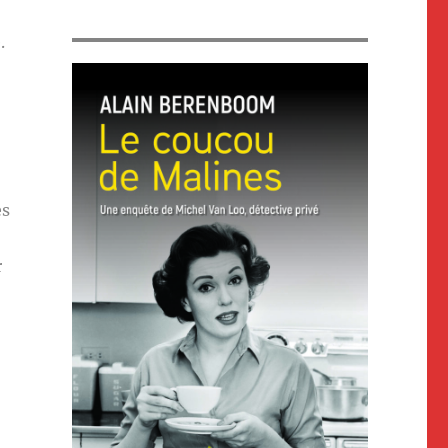
.
es
r