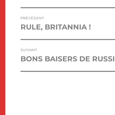
Navigation
PRÉCÉDENT
de
RULE, BRITANNIA !
Publication
précédente :
l’article
SUIVANT
BONS BAISERS DE RUSS
Publication
suivante :