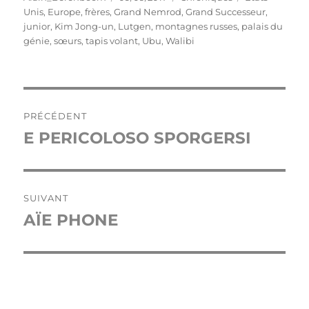
le
Unis
,
Europe
,
frères
,
Grand Nemrod
,
Grand Successeur
,
junior
,
Kim Jong-un
,
Lutgen
,
montagnes russes
,
palais du
génie
,
sœurs
,
tapis volant
,
Ubu
,
Walibi
Navigation
PRÉCÉDENT
de
E PERICOLOSO SPORGERSI
Publication
précédente :
l’article
SUIVANT
AÏE PHONE
Publication
suivante :