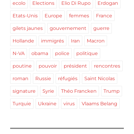
ecolo
Elections
Elio Di Rupo
Erdogan
Etats-Unis
Europe
femmes
France
gilets jaunes
gouvernement
guerre
Hollande
immigrés
Iran
Macron
N-VA
obama
police
politique
poutine
pouvoir
président
rencontres
roman
Russie
réfugiés
Saint Nicolas
signature
Syrie
Théo Francken
Trump
Turquie
Ukraine
virus
Vlaams Belang