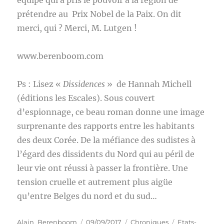
équipe qui a pris le pouvoir à la région de
prétendre au Prix Nobel de la Paix. On dit
merci, qui ? Merci, M. Lutgen !
www.berenboom.com
Ps : Lisez «
Dissidences
» de Hannah Michell
(éditions les Escales). Sous couvert
d’espionnage, ce beau roman donne une image
surprenante des rapports entre les habitants
des deux Corée. De la méfiance des sudistes à
l’égard des dissidents du Nord qui au péril de
leur vie ont réussi à passer la frontière. Une
tension cruelle et autrement plus aigüe
qu’entre Belges du nord et du sud…
Auteur
Publié
Catégories
Étiquettes
Alain_Berenboom
09/09/2017
Chroniques
Etats-