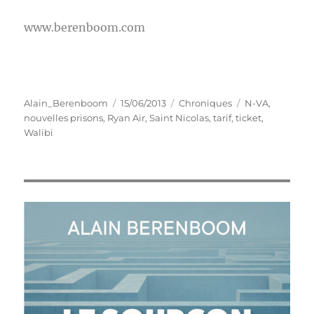
www.berenboom.com
Auteur
Publié
Catégories
Étiquettes
Alain_Berenboom
15/06/2013
Chroniques
N-VA
,
le
nouvelles prisons
,
Ryan Air
,
Saint Nicolas
,
tarif
,
ticket
,
Walibi