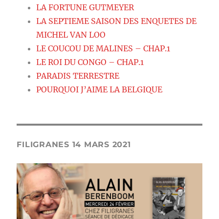
LA FORTUNE GUTMEYER
LA SEPTIEME SAISON DES ENQUETES DE
MICHEL VAN LOO
LE COUCOU DE MALINES – CHAP.1
LE ROI DU CONGO – CHAP.1
PARADIS TERRESTRE
POURQUOI J’AIME LA BELGIQUE
FILIGRANES 14 MARS 2021