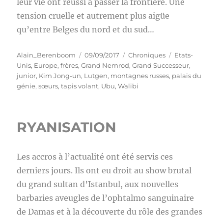
leur vie ont réussi à passer la frontière. Une
tension cruelle et autrement plus aigüe
qu’entre Belges du nord et du sud…
Auteur
Publié
Catégories
Étiquettes
Alain_Berenboom
09/09/2017
Chroniques
Etats-
le
Unis
,
Europe
,
frères
,
Grand Nemrod
,
Grand Successeur
,
junior
,
Kim Jong-un
,
Lutgen
,
montagnes russes
,
palais du
génie
,
sœurs
,
tapis volant
,
Ubu
,
Walibi
RYANISATION
Les accros à l’actualité ont été servis ces
derniers jours. Ils ont eu droit au show brutal
du grand sultan d’Istanbul, aux nouvelles
barbaries aveugles de l’ophtalmo sanguinaire
de Damas et à la découverte du rôle des grandes