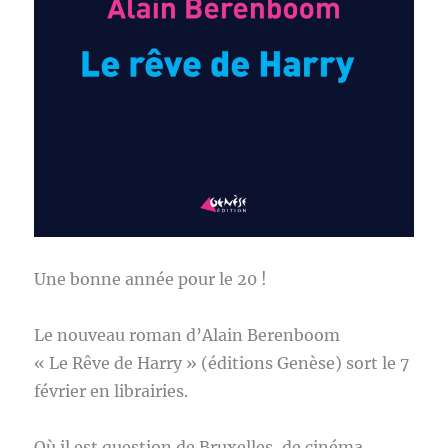
Une bonne année pour le 20 !
Le nouveau roman d’Alain Berenboom
« Le Rêve de Harry » (éditions Genèse) sort le 7
février en librairies.
Où il est question de Bruxelles, de cinéma,