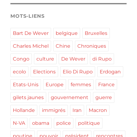
MOTS-LIENS
Bart De Wever
belgique
Bruxelles
Charles Michel
Chine
Chroniques
Congo
culture
De Wever
di Rupo
ecolo
Elections
Elio Di Rupo
Erdogan
Etats-Unis
Europe
femmes
France
gilets jaunes
gouvernement
guerre
Hollande
immigrés
Iran
Macron
N-VA
obama
police
politique
poutine
pouvoir
président
rencontres