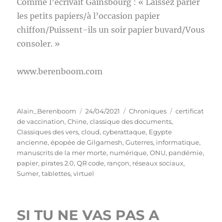
Comme l’écrivait Gainsbourg : « Laissez parler
les petits papiers/à l’occasion papier
chiffon/Puissent-ils un soir papier buvard/Vous
consoler. »
www.berenboom.com
Auteur
Publié
Catégories
Étiquettes
Alain_Berenboom
24/04/2021
Chroniques
certificat
le
de vaccination
,
Chine
,
classique des documents
,
Classiques des vers
,
cloud
,
cyberattaque
,
Egypte
ancienne
,
épopée de Gilgamesh
,
Guterres
,
informatique
,
manuscrits de la mer morte
,
numérique
,
ONU
,
pandémie
,
papier
,
pirates 2.0
,
QR code
,
rançon
,
réseaux sociaux
,
Sumer
,
tablettes
,
virtuel
SI TU NE VAS PAS A