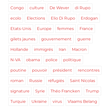
Congo
culture
De Wever
di Rupo
ecolo
Elections
Elio Di Rupo
Erdogan
Etats-Unis
Europe
femmes
France
gilets jaunes
gouvernement
guerre
Hollande
immigrés
Iran
Macron
N-VA
obama
police
politique
poutine
pouvoir
président
rencontres
roman
Russie
réfugiés
Saint Nicolas
signature
Syrie
Théo Francken
Trump
Turquie
Ukraine
virus
Vlaams Belang