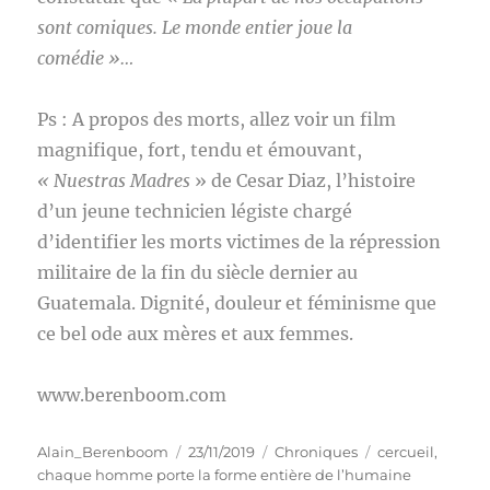
sont comiques. Le monde entier joue la
comédie »…
Ps : A propos des morts, allez voir un film
magnifique, fort, tendu et émouvant,
« Nuestras Madres
» de Cesar Diaz, l’histoire
d’un jeune technicien légiste chargé
d’identifier les morts victimes de la répression
militaire de la fin du siècle dernier au
Guatemala. Dignité, douleur et féminisme que
ce bel ode aux mères et aux femmes.
www.berenboom.com
Auteur
Publié
Catégories
Étiquettes
Alain_Berenboom
23/11/2019
Chroniques
cercueil
,
le
chaque homme porte la forme entière de l’humaine